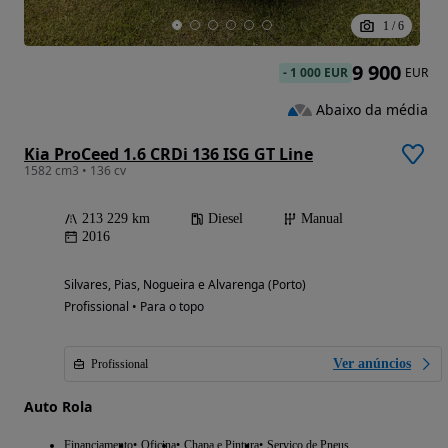
1
/
6
9 900
-
1 000 EUR
EUR
Abaixo da média
Kia ProCeed 1.6 CRDi 136 ISG GT Line
1582 cm3 • 136 cv
213 229 km
Diesel
Manual
2016
Silvares, Pias, Nogueira e Alvarenga (Porto)
Profissional • Para o topo
Ver anúncios
Profissional
Auto Rola
Financiamento
Oficina
Chapa e Pintura
Serviço de Pneus