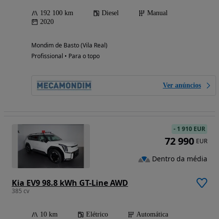
192 100 km
Diesel
Manual
2020
Mondim de Basto (Vila Real)
Profissional • Para o topo
Ver anúncios
-
1 910 EUR
72 990
EUR
Dentro da média
Kia EV9 98.8 kWh GT-Line AWD
385 cv
10 km
Elétrico
Automática