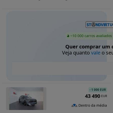
~10 000 carros avaliados
Quer comprar um c
Veja quanto
vale
o seu
-
1 000 EUR
43 490
EUR
Dentro da média