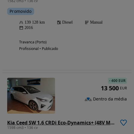
1582 cm3 • 136 cv
Promovido
139 128 km
Diesel
Manual
2016
Travanca (Porto)
Profissional • Publicado
-
400 EUR
13 500
EUR
Dentro da média
Kia Ceed SW 1.6 CRDi Eco-Dynamics+ (48V Mild-Hybrid) Spirit
1598 cm3 • 136 cv