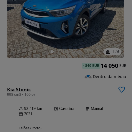
1
/
6
14 050
-
840 EUR
EUR
Dentro da média
Kia Stonic
998 cm3 • 100 cv
92 419 km
Gasolina
Manual
2021
Telões (Porto)