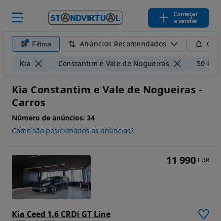
Começar
a vender
Anúncios Recomendados
Filtros
Guar
Kia
Constantim e Vale de Nogueiras
50 km
Kia Constantim e Vale de Nogueiras -
Carros
Número de anúncios:
34
Como são posicionados os anúncios?
11 990
EUR
Kia Ceed 1.6 CRDi GT Line