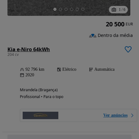
1
/
6
20 500
EUR
Dentro da média
Kia e-Niro 64kWh
204 cv
92 796 km
Elétrico
Automática
2020
Mirandela (Bragança)
Profissional • Para o topo
Ver anúncios