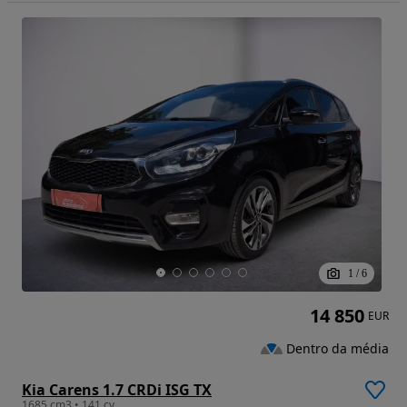
1
/
6
14 850
EUR
Dentro da média
Kia Carens 1.7 CRDi ISG TX
1685 cm3 • 141 cv