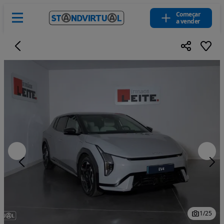
Começar
a vender
1
/
25