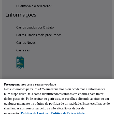
Quanto vale o seu carro?
Informações
Carros usados por Distrito
Carros usados mais procurados
Carros Novos
Carreiras
Preocupamo-nos com a sua privacidade
Nós e os nossos parceiros
375
armazenamos e/ou acedemos a informações
num dispositivo, tais como identificadores únicos em cookies para tratar
dados pessoais. Pode aceitar ou gerir as suas escolhas clicando abaixo ou em
qualquer momento na página da política de privacidade. Estas escolhas serão
Experimenta a aplicação
sinalizadas aos nossos parceiros e não afetarão os dados de
navegação.
Política de Cookies,
Política de Privacidade