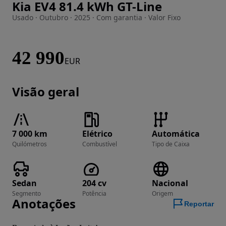
Kia EV4 81.4 kWh GT-Line
Imagem 1 de 25
Usado · Outubro · 2025 · Com garantia · Valor Fixo
42 990
EUR
Visão geral
7 000 km
Elétrico
Automática
Quilómetros
Combustível
Tipo de Caixa
Sedan
204 cv
Nacional
Segmento
Potência
Origem
Anotações
Reportar