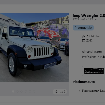
Jeep Wrangler 2.
2777 cm3 • 177 cv
Promovido
29 148 km
2011
Almancil (Faro)
Profissional • Pub
Platinumauto
Financiamento
Lav
1
/
6