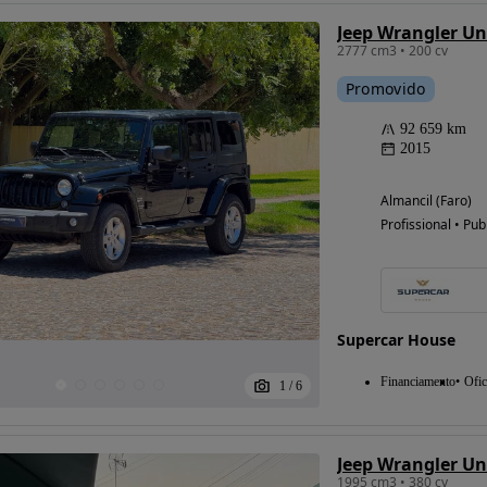
2777 cm3 • 200 cv
Promovido
92 659 km
2015
Almancil (Faro)
Profissional • Pub
Supercar House
Financiamento
Ofic
1
/
6
Jeep Wrangler Un
1995 cm3 • 380 cv