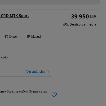
39 950
8 CRD MTX Sport
EUR
Dentro da média
Diesel
Manual
licado
Ver anúncios
agem
Seguro automóvel
Entrega em casa