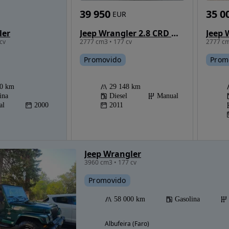
39 950
35 0
EUR
ler
Jeep Wrangler 2.8 CRD MTX Sport
cv
2777 cm3 • 177 cv
2777 cm
Promovido
Prom
00 km
29 148 km
ina
Diesel
Manual
al
2000
2011
Jeep Wrangler
3960 cm3 • 177 cv
Promovido
58 000 km
Gasolina
Albufeira (Faro)