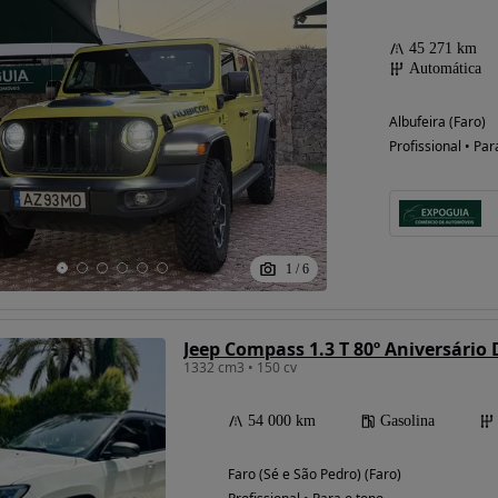
45 271 km
Automática
Albufeira (Faro)
Profissional • Par
1
/
6
Jeep Compass 1.3 T 80º Aniversário
1332 cm3 • 150 cv
54 000 km
Gasolina
Faro (Sé e São Pedro) (Faro)