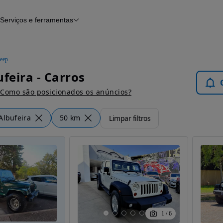
Serviços e ferramentas
Financiamento
Avaliar o meu carro
iamento
Serviço de check-up
Histórico do veículo
Jeep
Notícias e artigos
ufeira - Carros
Como são posicionados os anúncios?
Albufeira
50 km
Limpar filtros
1
/
6