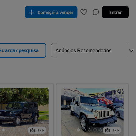
Começar a vender
Entrar
Guardar pesquisa
1
/
6
1
/
6