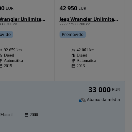
00
42 950
EUR
EUR
Jeep Wrangler Unlimited 2.8 CRD ATX Sahara Adventure Edition
Jeep Wrangler Unlimited 2.8 CRD ATX Sahara Adventure Edition
3 • 200 cv
2777 cm3 • 200 cv
ovido
Promovido
92 659 km
42 061 km
Diesel
Diesel
Automática
Automática
2015
2013
33 000
EUR
Abaixo da média
Manual
2000