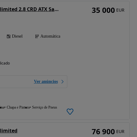
35 000
Jeep Wrangler Unlimited 2.8 CRD ATX Sahara Adventure Edition
EUR
Diesel
Automática
licado
Ver anúncios
ina
Chapa e Pintura
Serviço de Pneus
76 900
limited
EUR