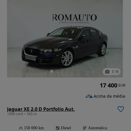
1
/
6
17 400
EUR
Acima da média
Jaguar XE 2.0 D Portfolio Aut.
1999 cm3 • 180 cv
150 000 km
Diesel
Automática