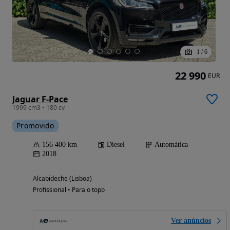
1
/
6
22 990
EUR
Jaguar F-Pace
1999 cm3 • 180 cv
Promovido
156 400 km
Diesel
Automática
2018
Alcabideche (Lisboa)
Profissional • Para o topo
Ver anúncios