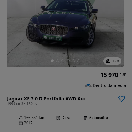
1
/
6
15 970
EUR
Dentro da média
Jaguar XE 2.0 D Portfolio AWD Aut.
1999 cm3 • 180 cv
166 361 km
Diesel
Automática
2017