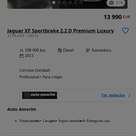
1
/
6
13 990
EUR
Jaguar XF Sportbrake 2.2 D Premium Luxury
2179 cm3 • 200 cv
198 000 km
Diesel
Automática
2013
Corroios (Setúbal)
Profissional • Para o topo
Ver anúncios
Auto Amorim
Financiamento
Lavagem
Seguro automóvel
Entrega em casa