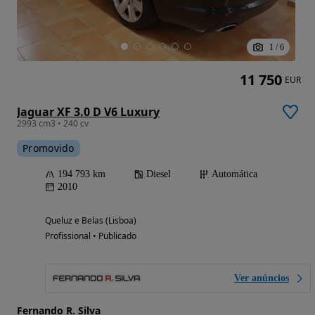
1
/
6
11 750
EUR
Jaguar XF 3.0 D V6 Luxury
2993 cm3 • 240 cv
Promovido
194 793 km
Diesel
Automática
2010
Queluz e Belas (Lisboa)
Profissional • Publicado
Ver anúncios
Fernando R. Silva