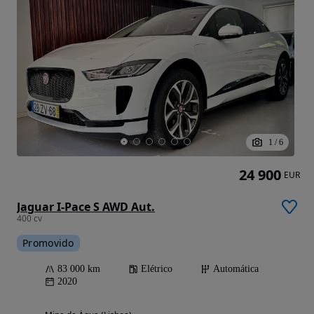
1
/
6
24 900
EUR
Jaguar I-Pace S AWD Aut.
400 cv
Promovido
83 000 km
Elétrico
Automática
2020