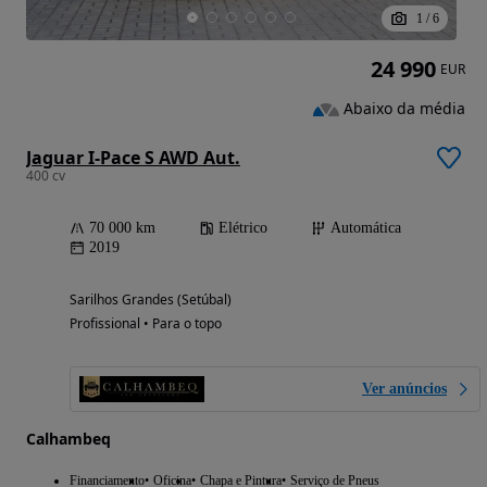
1
/
6
24 990
EUR
Abaixo da média
Jaguar I-Pace S AWD Aut.
400 cv
70 000 km
Elétrico
Automática
2019
Sarilhos Grandes (Setúbal)
Profissional • Para o topo
Ver anúncios
Calhambeq
Financiamento
Oficina
Chapa e Pintura
Serviço de Pneus