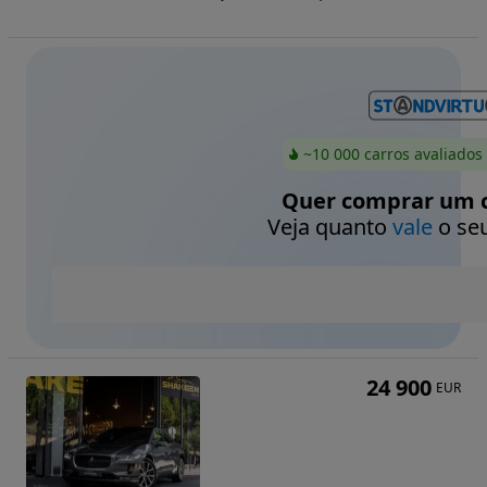
~10 000 carros avaliados
Quer comprar um c
Veja quanto
vale
o seu
24 900
EUR