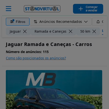
Começar
a vender
Anúncios Recomendados
Filtros
Guar
Limp
Jaguar
Ramada e Caneças
50 km
Jaguar Ramada e Caneças - Carros
Número de anúncios:
115
Como são posicionados os anúncios?