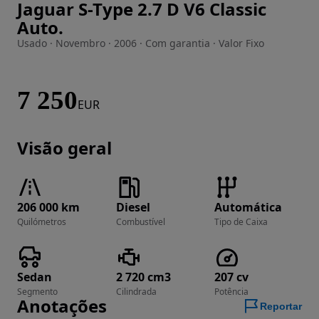
Jaguar S-Type 2.7 D V6 Classic
Imagem 1 de 20
Auto.
Usado · Novembro · 2006 · Com garantia · Valor Fixo
7 250
EUR
Visão geral
206 000 km
Diesel
Automática
Quilómetros
Combustível
Tipo de Caixa
Sedan
2 720 cm3
207 cv
Segmento
Cilindrada
Potência
Anotações
Reportar