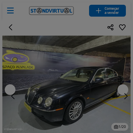
Começar
a vender
1
/
20