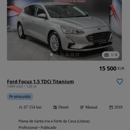
1
/
6
15 500
EUR
Ford Focus 1.5 TDCi Titanium
1499 cm3 • 120 cv
Promovido
67 154 km
Diesel
Manual
2018
Póvoa de Santa Iria e Forte da Casa (Lisboa)
Profissional • Publicado