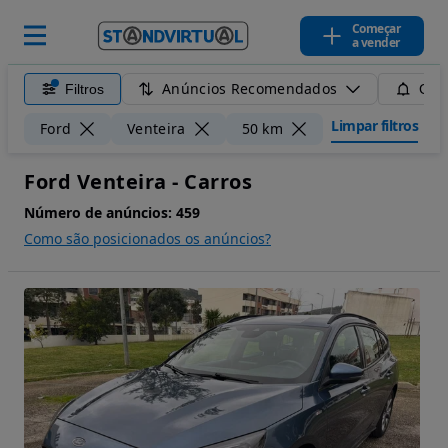
Começar
a vender
Anúncios Recomendados
Filtros
Guar
Limpar filtros
Ford
Venteira
50 km
Ford Venteira - Carros
Número de anúncios:
459
Como são posicionados os anúncios?