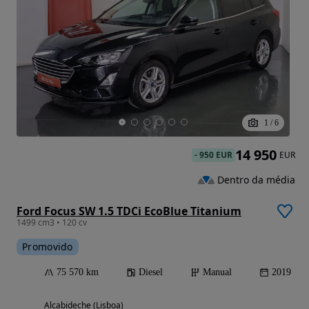
1
/
6
14 950
-
950 EUR
EUR
Dentro da média
Ford Focus SW 1.5 TDCi EcoBlue Titanium
1499 cm3 • 120 cv
Promovido
75 570 km
Diesel
Manual
2019
Alcabideche (Lisboa)