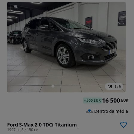
1
/
6
16 500
-
500 EUR
EUR
Dentro da média
Ford S-Max 2.0 TDCi Titanium
1997 cm3 • 150 cv