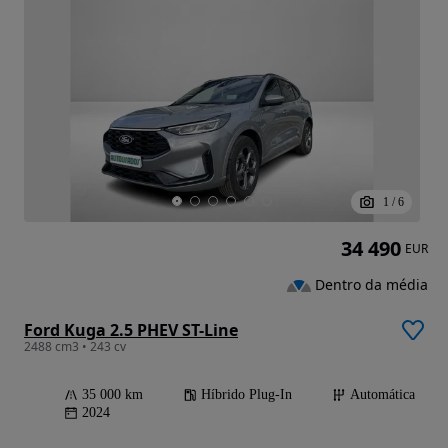
1
/
6
34 490
EUR
Dentro da média
Ford Kuga 2.5 PHEV ST-Line
2488 cm3 • 243 cv
35 000 km
Híbrido Plug-In
Automática
2024