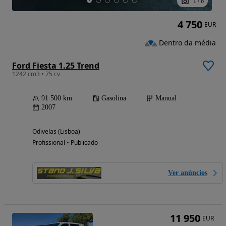
1
/
6
4 750
EUR
Dentro da média
Ford Fiesta 1.25 Trend
1242 cm3 • 75 cv
91 500 km
Gasolina
Manual
2007
Odivelas (Lisboa)
Profissional • Publicado
Ver anúncios
11 950
EUR