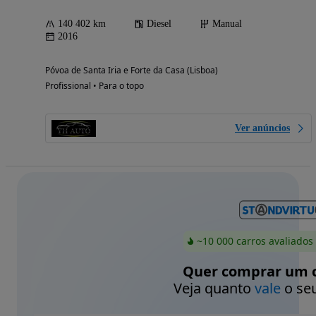
140 402 km
Diesel
Manual
2016
Póvoa de Santa Iria e Forte da Casa (Lisboa)
Profissional • Para o topo
Ver anúncios
~10 000 carros avaliados
Quer comprar um c
Veja quanto
vale
o seu