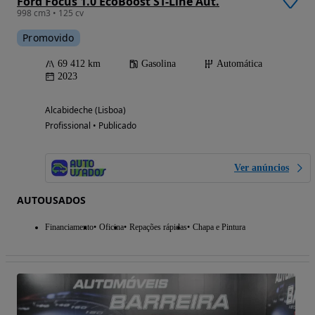
Ford Focus 1.0 EcoBoost ST-Line Aut.
998 cm3 • 125 cv
Promovido
69 412 km
Gasolina
Automática
2023
Alcabideche (Lisboa)
Profissional • Publicado
Ver anúncios
AUTOUSADOS
Financiamento
Oficina
Repações rápidas
Chapa e Pintura