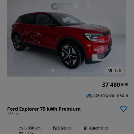
1
/
6
37 480
EUR
Dentro da média
Ford Explorer 79 kWh Premium
286 cv
6 030 km
Elétrico
Automática
2025