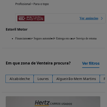
Profissional • Para o topo
Ver anúncios
Estoril Motor
Financiamento
Seguro automóvel
Entrega em casa
Serviço de retoma
Em que zona de Venteira procura?
Ver filtros
Alcabideche
Loures
Algueirão-Mem Martins
P