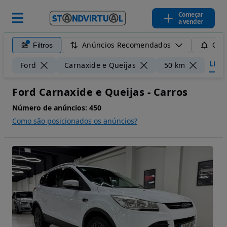
Começar
a vender
Anúncios Recomendados
Filtros
Guar
Limpa
Ford
Carnaxide e Queijas
50 km
Ford Carnaxide e Queijas - Carros
Número de anúncios:
450
Como são posicionados os anúncios?