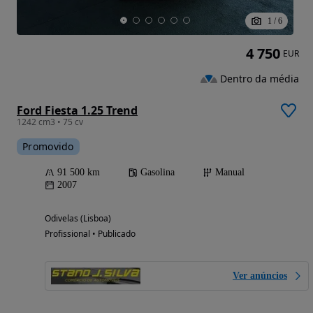
1
/
6
4 750
EUR
Dentro da média
Ford Fiesta 1.25 Trend
1242 cm3 • 75 cv
Promovido
91 500 km
Gasolina
Manual
2007
Odivelas (Lisboa)
Profissional • Publicado
Ver anúncios