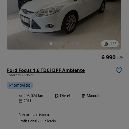
1
/
6
6 990
EUR
Ford Focus 1.6 TDCi DPF Ambiente
1560 cm3 • 95 cv
Promovido
208 024 km
Diesel
Manual
2011
Barcarena (Lisboa)
Profissional • Publicado