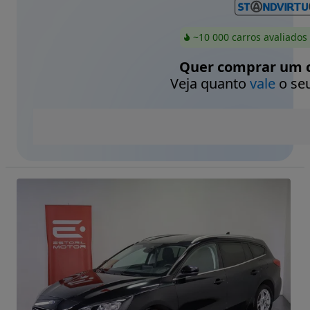
~10 000 carros avaliados
Quer comprar um c
Veja quanto
vale
o seu