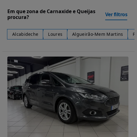
Em que zona de Carnaxide e Queijas
Ver filtros
procura?
Alcabideche
Loures
Algueirão-Mem Martins
P