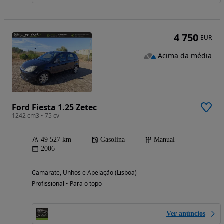
4 750
EUR
Acima da média
Ford Fiesta 1.25 Zetec
1242 cm3 • 75 cv
49 527 km
Gasolina
Manual
2006
Camarate, Unhos e Apelação (Lisboa)
Profissional • Para o topo
Ver anúncios