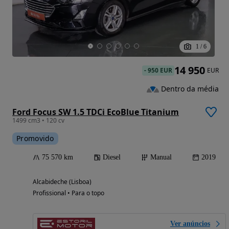
1
/
6
14 950
-
950 EUR
EUR
Dentro da média
Ford Focus SW 1.5 TDCi EcoBlue Titanium
1499 cm3 • 120 cv
Promovido
75 570 km
Diesel
Manual
2019
Alcabideche (Lisboa)
Profissional • Para o topo
Ver anúncios