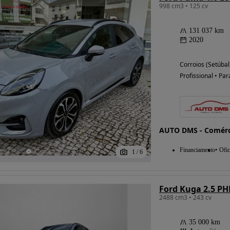
998 cm3 • 125 cv
131 037 km
2020
Corroios (Setúbal
Profissional • Par
AUTO DMS - Comérc
Financiamento
Ofic
1
/
6
Ford Kuga 2.5 PH
2488 cm3 • 243 cv
35 000 km