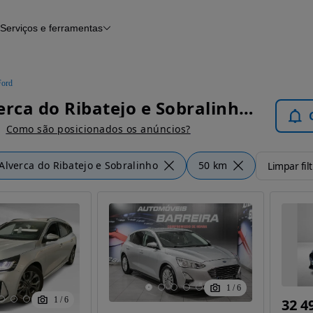
Serviços e ferramentas
Financiamento
Avaliar o meu carro
iamento
Serviço de check-up
Histórico do veículo
Ford
Notícias e artigos
Ford Alverca do Ribatejo e Sobralinho - Carros
Como são posicionados os anúncios?
Alverca do Ribatejo e Sobralinho
50 km
Limpar fil
1
/
6
1
/
6
32 4