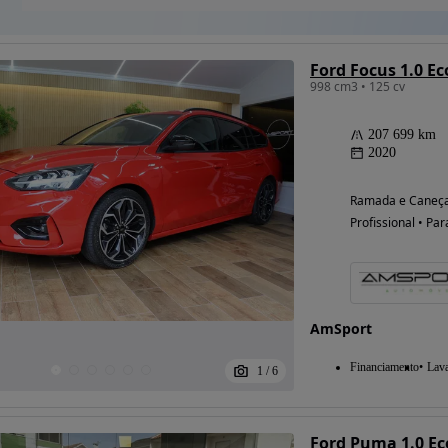
Ford Focus 1.0 E
998 cm3 • 125 cv
207 699 km
2020
Ramada e Caneça
Profissional • Par
AmSport
Financiamento
Lav
1
/
6
Ford Puma 1.0 Ec