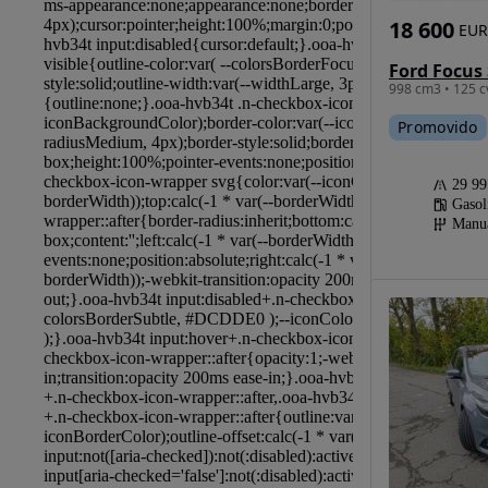
18 600
EUR
998 cm3 • 125 c
Promovido
29 9
Gasol
Manu