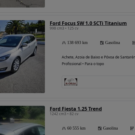
Ford Focus SW 1.0 SCTi Titanium
Possibilidade de
998 cm3 • 125 cv
financiamento
138 693 km
Gasolina
Achete, Azoia de Baixo e Póvoa de Santar
Profissional • Para o topo
Ford Fiesta 1.25 Trend
1242 cm3 • 82 cv
60 555 km
Gasolina