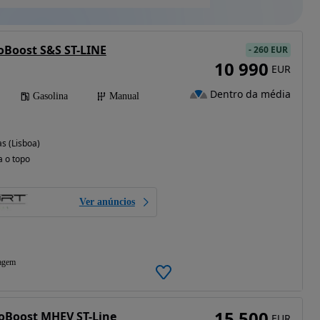
coBoost S&S ST-LINE
-
260 EUR
10 990
EUR
Dentro da média
Gasolina
Manual
s (Lisboa)
a o topo
Ver anúncios
agem
15 500
oBoost MHEV ST-Line
EUR