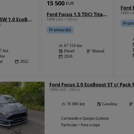
15 500
EUR
2488 cm
Ford Focus 1.5 TDCi Titanium
Ford Focus SW 1.0 EcoBoost MHEV ST-Line
1499 cm3 • 120 cv
Prom
v
Promovido
67 154 km
97 km
Diesel
Manual
ina
2018
al
2022
Ford Focus 2.0 EcoBoost ST c/ Pack 
1999 cm3 • 250 cv
76 000 km
Gasolina
Carnaxide e Queijas (Lisboa)
Particular • Para o topo