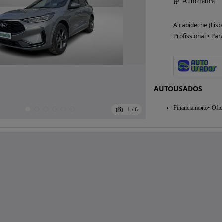
Automática
Alcabideche (Lisb
Profissional • Par
AUTOUSADOS
Financiamento
Ofic
1
/
6