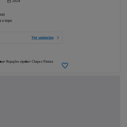
2024
oa)
a o topo
Ver anúncios
ina
Repações rápidas
Chapa e Pintura