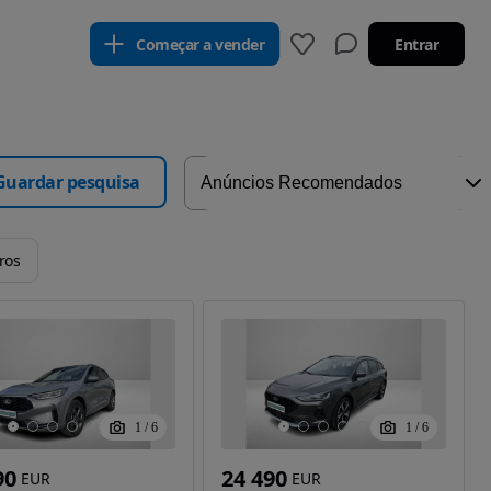
Começar a vender
Entrar
Guardar pesquisa
tros
1
/
6
1
/
6
90
24 490
EUR
EUR