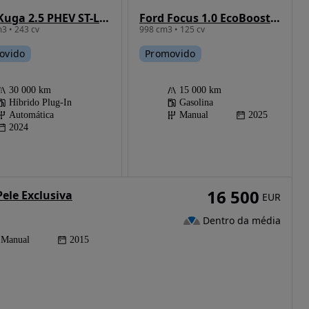
Ford Kuga 2.5 PHEV ST-Line
Ford Focus 1.0 EcoBoost MHEV Active X
3 • 243 cv
998 cm3 • 125 cv
ovido
Promovido
30 000 km
15 000 km
Híbrido Plug-In
Gasolina
Automática
Manual
2025
2024
16 500
Pele Exclusiva
EUR
Dentro da média
Manual
2015