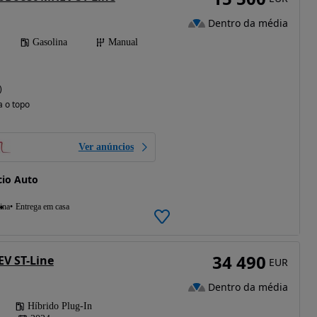
Dentro da média
Gasolina
Manual
)
a o topo
Ver anúncios
io Auto
ina
Entrega em casa
34 490
EV ST-Line
EUR
Dentro da média
Híbrido Plug-In