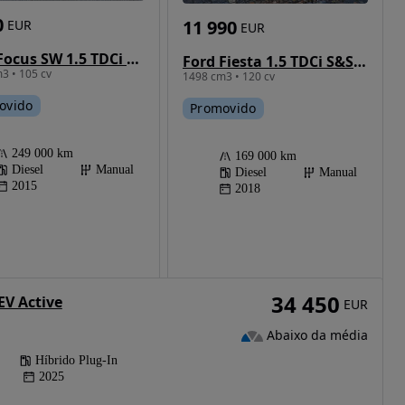
0
11 990
EUR
EUR
Ford Focus SW 1.5 TDCi Trend ECOnetic
Ford Fiesta 1.5 TDCi S&S ST-LINE
3 • 105 cv
1498 cm3 • 120 cv
ovido
Promovido
249 000 km
169 000 km
Diesel
Manual
Diesel
Manual
2015
2018
34 450
EV Active
EUR
Abaixo da média
Híbrido Plug-In
2025