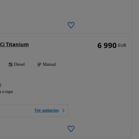
6 990
DCi Titanium
EUR
Diesel
Manual
)
a o topo
Ver anúncios