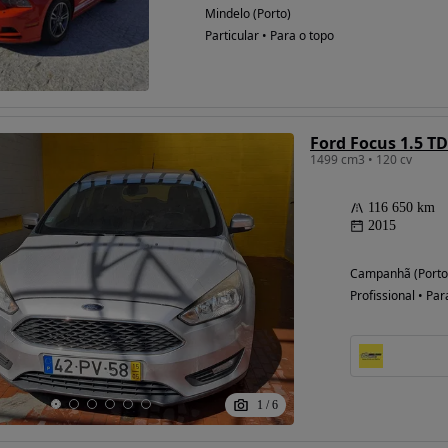
Mindelo (Porto)
Particular • Para o topo
Ford Focus 1.5 T
1499 cm3 • 120 cv
116 650 km
2015
Campanhã (Porto
Profissional • Par
1
/
6