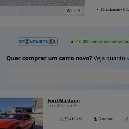
Financiamento
Ofic
1
/
6
~10 000 carros avaliados to
Quer comprar um carro novo?
Veja quanto
Ford Mustang
3720 cm3 • 309 cv
32 410 km
Gasolina