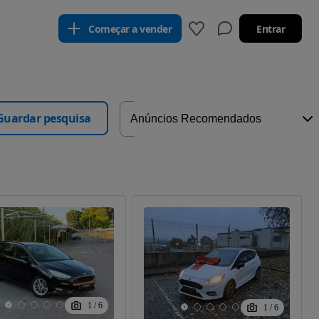
Começar a vender
Entrar
Guardar pesquisa
1
/
6
1
/
6