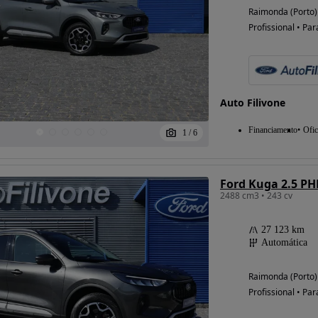
Raimonda (Porto)
Profissional • Par
Possibilidade de
financiamento
Auto Filivone
Financiamento
Ofic
1
/
6
Ford Kuga 2.5 PH
2488 cm3 • 243 cv
27 123 km
Automática
Raimonda (Porto)
Profissional • Par