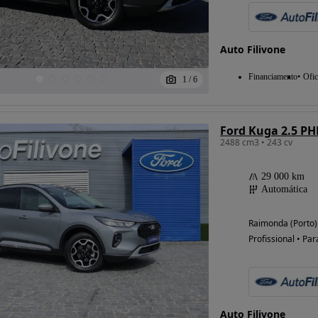
Auto Filivone
Financiamento
Ofic
1
/
6
Ford Kuga 2.5 PH
2488 cm3 • 243 cv
29 000 km
Automática
Raimonda (Porto)
Profissional • Par
Auto Filivone