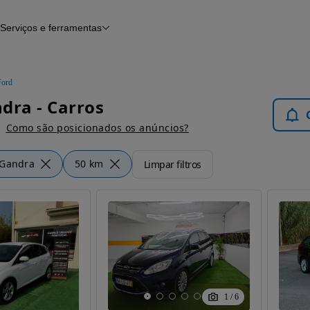
Serviços e ferramentas
Financiamento
Avaliar o meu carro
iamento
Serviço de check-up
Histórico do veículo
Ford
Notícias e artigos
dra - Carros
Como são posicionados os anúncios?
Gandra
50 km
Limpar filtros
1
/
6