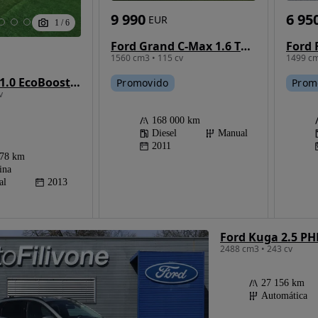
6 95
9 990
EUR
1
/
6
Ford Grand C-Max 1.6 TDCi Titanium S/S
1499 cm
1560 cm3 • 115 cv
Ford Focus 1.0 EcoBoost S&S Champions Edition
Prom
Promovido
v
168 000 km
Diesel
Manual
2011
678 km
ina
al
2013
Ford Kuga 2.5 PH
2488 cm3 • 243 cv
27 156 km
Automática