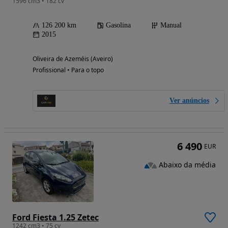
1596 cm3 • 182 cv
126 200 km
Gasolina
Manual
2015
Oliveira de Azeméis (Aveiro)
Profissional • Para o topo
Ver anúncios
6 490
EUR
Abaixo da média
Ford Fiesta 1.25 Zetec
1242 cm3 • 75 cv