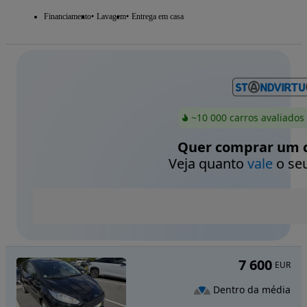
Financiamento
Lavagem
Entrega em casa
~10 000 carros avaliados
Quer comprar um c
Veja quanto
vale
o seu
7 600
EUR
Dentro da média