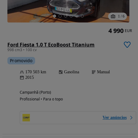
1
/
6
4 990
EUR
Ford Fiesta 1.0 T EcoBoost Titanium
998 cm3 • 100 cv
Promovido
170 503 km
Gasolina
Manual
2015
Campanhã (Porto)
Profissional • Para o topo
Ver anúncios