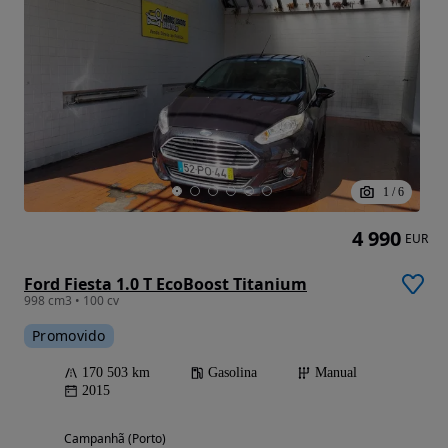
1
/
6
4 990
EUR
Ford Fiesta 1.0 T EcoBoost Titanium
998 cm3 • 100 cv
Promovido
170 503 km
Gasolina
Manual
2015
Campanhã (Porto)