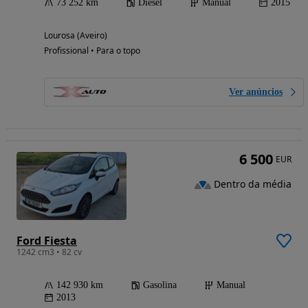
73 252 km
Diesel
Manual
2015
Lourosa (Aveiro)
Profissional • Para o topo
Ver anúncios
6 500
EUR
Dentro da média
Ford Fiesta
1242 cm3 • 82 cv
142 930 km
Gasolina
Manual
2013