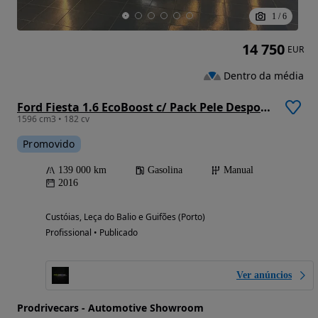
1
/
6
14 750
EUR
Dentro da média
Ford Fiesta 1.6 EcoBoost c/ Pack Pele Desportiva ST
1596 cm3 • 182 cv
Promovido
139 000 km
Gasolina
Manual
2016
Custóias, Leça do Balio e Guifões (Porto)
Profissional • Publicado
Ver anúncios
Prodrivecars - Automotive Showroom