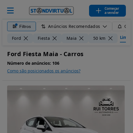
Começar
a vender
Anúncios Recomendados
Filtros
Guar
Limpar 
Ford
Fiesta
Maia
50 km
Ford Fiesta Maia - Carros
Número de anúncios:
106
Como são posicionados os anúncios?