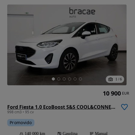
1
/
6
10 900
EUR
Ford Fiesta 1.0 EcoBoost S&S COOL&CONNECT
998 cm3 • 95 cv
Promovido
140 000 km
Gasolina
Manual