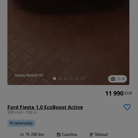
1
/
6
11 990
EUR
Ford Fiesta 1.0 EcoBoost Active
998 cm3 • 100 cv
Promovido
76 200 km
Gasolina
Manual