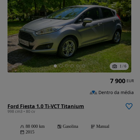
1
/
6
7 900
EUR
Dentro da média
Ford Fiesta 1.0 Ti-VCT Titanium
998 cm3 • 80 cv
88 000 km
Gasolina
Manual
2015