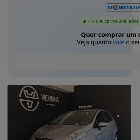
~10 000 carros avaliados
Quer comprar um c
Veja quanto
vale
o seu