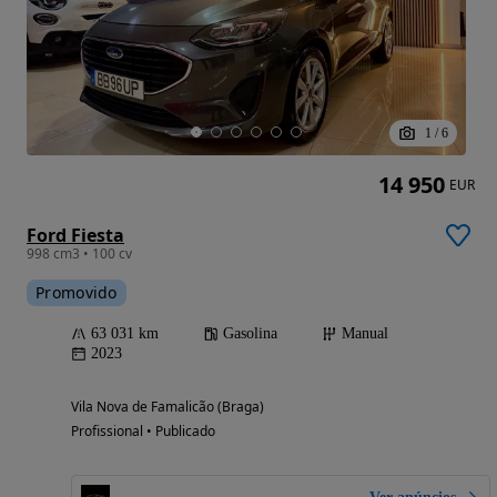
1
/
6
14 950
EUR
Ford Fiesta
998 cm3 • 100 cv
Promovido
63 031 km
Gasolina
Manual
2023
Vila Nova de Famalicão (Braga)
Profissional • Publicado