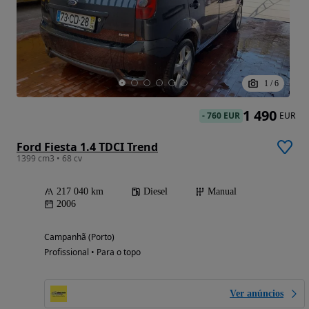
1
/
6
1 490
-
760 EUR
EUR
Ford Fiesta 1.4 TDCI Trend
1399 cm3 • 68 cv
217 040 km
Diesel
Manual
2006
Campanhã (Porto)
Profissional • Para o topo
Ver anúncios