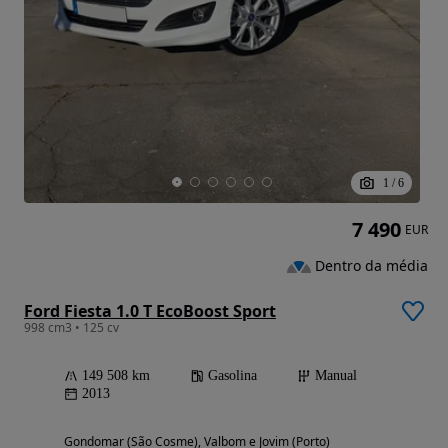
1
/
6
7 490
EUR
Dentro da média
Ford Fiesta 1.0 T EcoBoost Sport
998 cm3 • 125 cv
149 508 km
Gasolina
Manual
2013
Gondomar (São Cosme), Valbom e Jovim (Porto)