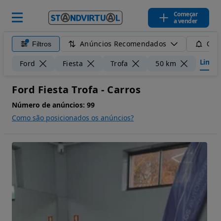
Começar
a vender
Anúncios Recomendados
Filtros
Guar
Limpar
Ford
Fiesta
Trofa
50 km
Ford Fiesta Trofa - Carros
Número de anúncios:
99
Como são posicionados os anúncios?