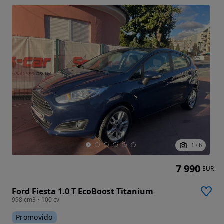
1
/
6
7 990
EUR
Ford Fiesta 1.0 T EcoBoost Titanium
998 cm3 • 100 cv
Promovido