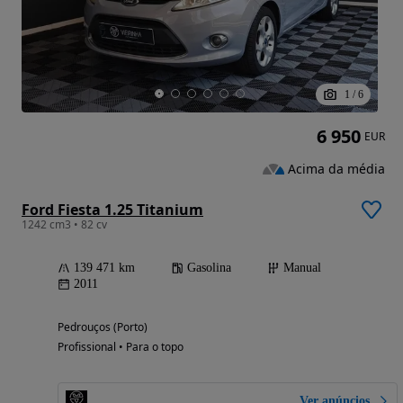
1
/
6
6 950
EUR
Acima da média
Ford Fiesta 1.25 Titanium
1242 cm3 • 82 cv
139 471 km
Gasolina
Manual
2011
Pedrouços (Porto)
Profissional • Para o topo
Ver anúncios