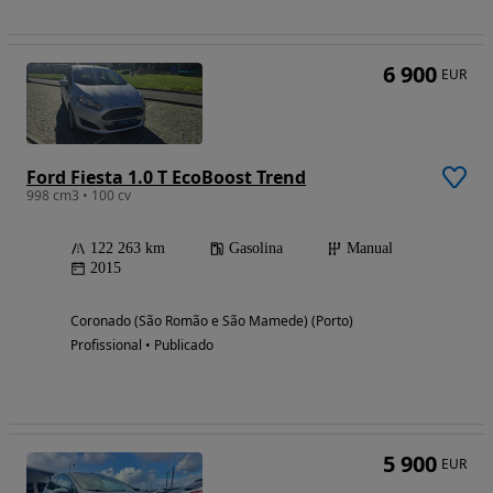
6 900
EUR
Ford Fiesta 1.0 T EcoBoost Trend
998 cm3 • 100 cv
122 263 km
Gasolina
Manual
2015
Coronado (São Romão e São Mamede) (Porto)
Profissional • Publicado
5 900
EUR