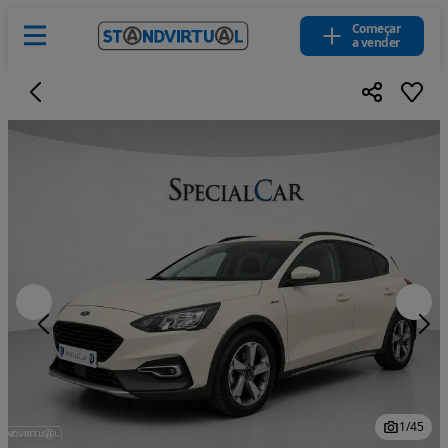
Começar
a vender
1
/
45