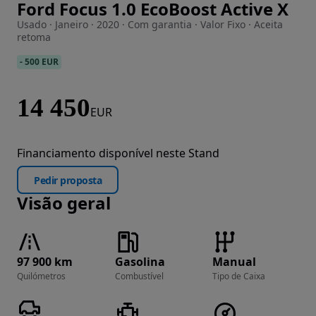
Ford Focus 1.0 EcoBoost Active X
Imagem 1 de 45
Usado · Janeiro · 2020 · Com garantia · Valor Fixo · Aceita
retoma
-
500 EUR
14 450
EUR
Financiamento disponível neste Stand
Pedir proposta
Visão geral
97 900 km
Gasolina
Manual
Quilómetros
Combustível
Tipo de Caixa