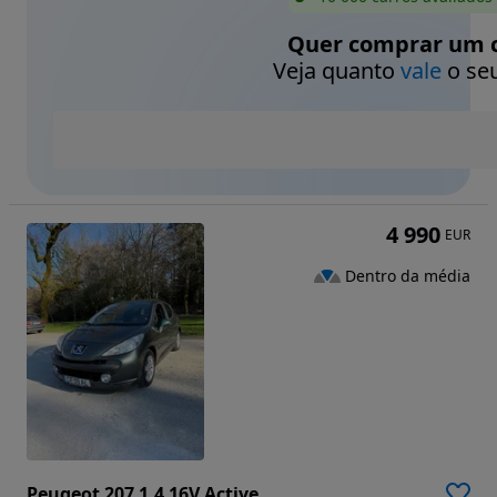
Quer comprar um c
Veja quanto
vale
o seu
4 990
EUR
Dentro da média
Peugeot 207 1.4 16V Active