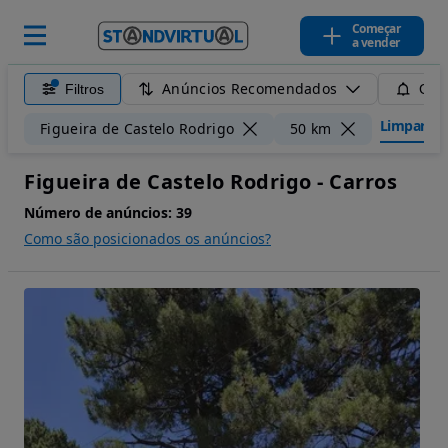
Começar
a vender
Anúncios Recomendados
Filtros
Guar
Limpar filt
Figueira de Castelo Rodrigo
50 km
Figueira de Castelo Rodrigo - Carros
Número de anúncios:
39
Como são posicionados os anúncios?