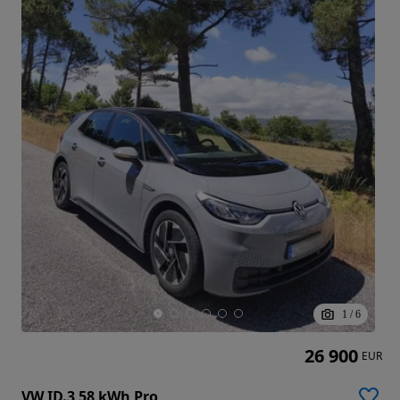
1
/
6
26 900
EUR
VW ID.3 58 kWh Pro