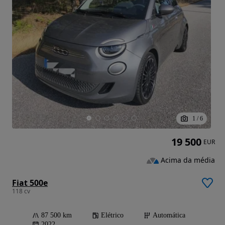
1
/
6
19 500
EUR
Acima da média
Fiat 500e
118 cv
87 500 km
Elétrico
Automática
2022