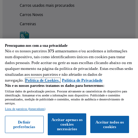
Carros usados mais procurados
Carros Novos
Carreiras
Preocupamo-nos com a sua privacidade
Nós e os nossos parceiros
375
armazenamos e/ou acedemos a informações
num dispositivo, tais como identificadores únicos em cookies para tratar
dados pessoais. Pode aceitar ou gerir as suas escolhas clicando abaixo ou em
qualquer momento na página da política de privacidade. Estas escolhas serão
sinalizadas aos nossos parceiros e não afetarão os dados de
navegação.
Política de Cookies,
Política de Privacidade
Nós e os nossos parceiros tratamos os dados para fornecermos:
Experimenta a aplicação
Utilizar dados de geolocalização precisos. Procurar ativamente as características do dispositivo para
identificação. Armazenar e/ou aceder a informações num dispositivo. Publicidade e conteúdos
personalizados, medição de publicidade e conteúdos, estudos de audiência e desenvolvimento de
serviços.
Lista de parceiros (fornecedores)
Aceitar apenas os
Definir
Aceitar todos os
cookies
preferências
cookies
necessários