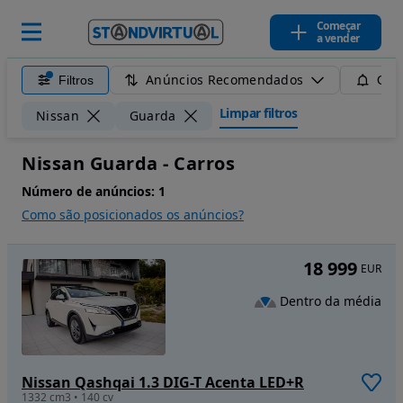
Começar
a vender
Anúncios Recomendados
Filtros
Guar
Limpar filtros
Nissan
Guarda
Nissan Guarda - Carros
Número de anúncios:
1
Como são posicionados os anúncios?
18 999
EUR
Dentro da média
Nissan Qashqai 1.3 DIG-T Acenta LED+R
1332 cm3 • 140 cv