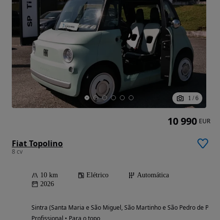
1
/
6
10 990
EUR
Fiat Topolino
8 cv
10 km
Elétrico
Automática
2026
Sintra (Santa Maria e São Miguel, São Martinho e São Pedro de Penaf
Profissional • Para o topo