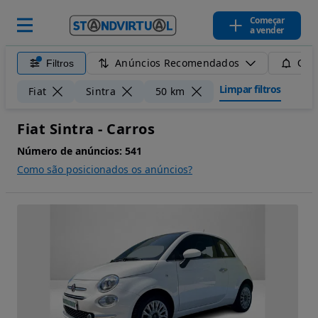
Começar
a vender
Anúncios Recomendados
Filtros
Guar
Limpar filtros
Fiat
Sintra
50 km
Fiat Sintra - Carros
Número de anúncios:
541
Como são posicionados os anúncios?