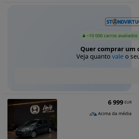
~10 000 carros avaliados
Quer comprar um c
Veja quanto
vale
o seu
6 999
EUR
Acima da média