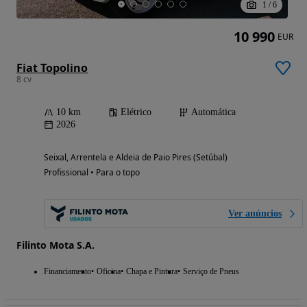
1
/
6
10 990
EUR
Fiat Topolino
8 cv
10 km
Elétrico
Automática
2026
Seixal, Arrentela e Aldeia de Paio Pires (Setúbal)
Profissional • Para o topo
Ver anúncios
Filinto Mota S.A.
Financiamento
Oficina
Chapa e Pintura
Serviço de Pneus