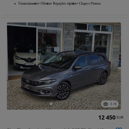
Financiamento
Oficina
Repações rápidas
Chapa e Pintura
1
/
6
12 450
EUR