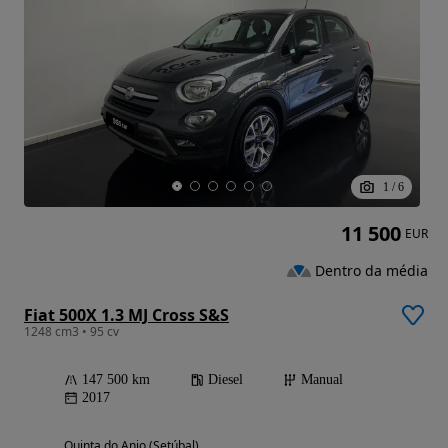
1
/
6
11 500
EUR
Dentro da média
Fiat 500X 1.3 MJ Cross S&S
1248 cm3 • 95 cv
147 500 km
Diesel
Manual
2017
Quinta do Anjo (Setúbal)