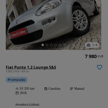
1
/
6
7 980
EUR
Fiat Punto 1.2 Lounge S&S
1242 cm3 • 69 cv
Promovido
93 295 km
Gasolina
Manual
2018
Amadora (Lisboa)