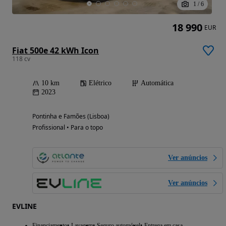
1
/
6
18 990
EUR
Fiat 500e 42 kWh Icon
118 cv
10 km
Elétrico
Automática
2023
Pontinha e Famões (Lisboa)
Profissional • Para o topo
Ver anúncios
Ver anúncios
EVLINE
Financiamento
Lavagem
Seguro automóvel
Entrega em casa