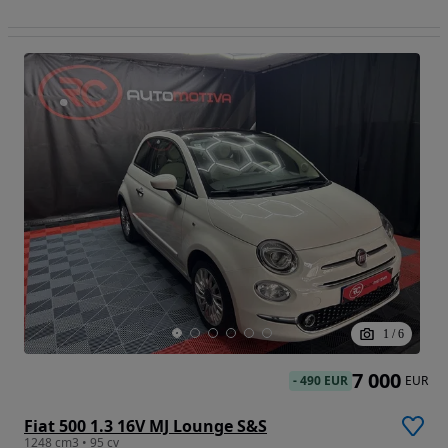
1
/
6
7 000
-
490 EUR
EUR
Fiat 500 1.3 16V MJ Lounge S&S
1248 cm3 • 95 cv