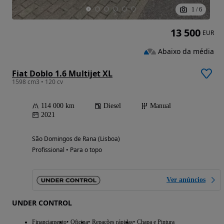
1
/
6
13 500
EUR
Abaixo da média
Fiat Doblo 1.6 Multijet XL
1598 cm3 • 120 cv
114 000 km
Diesel
Manual
2021
São Domingos de Rana (Lisboa)
Profissional • Para o topo
Ver anúncios
UNDER CONTROL
Financiamento
Oficina
Repações rápidas
Chapa e Pintura