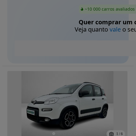
~10 000 carros avaliados
Quer comprar um c
Veja quanto
vale
o seu
1
/
6