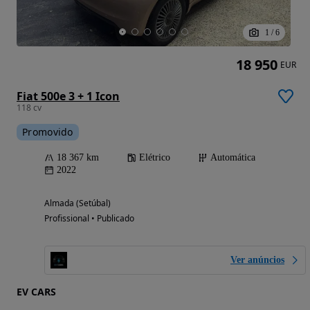
1
/
6
18 950
EUR
Fiat 500e 3 + 1 Icon
118 cv
Promovido
18 367 km
Elétrico
Automática
2022
Almada (Setúbal)
Profissional • Publicado
Ver anúncios
EV CARS