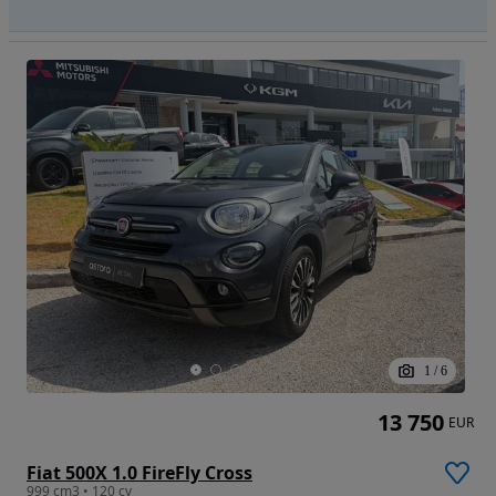
1
/
6
13 750
EUR
Fiat 500X 1.0 FireFly Cross
999 cm3 • 120 cv