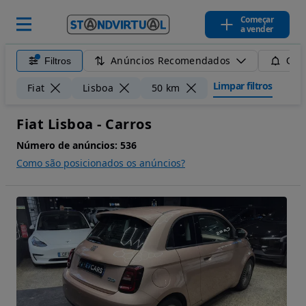
Começar
a vender
Anúncios Recomendados
Filtros
Guar
Limpar filtros
Fiat
Lisboa
50 km
Fiat Lisboa - Carros
Número de anúncios:
536
Como são posicionados os anúncios?