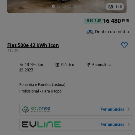
1
/
6
16 480
-
510 EUR
EUR
Dentro da média
Fiat 500e 42 kWh Icon
118 cv
18 786 km
Elétrico
Automática
2023
Pontinha e Famões (Lisboa)
Profissional • Para o topo
Ver anúncios
Ver anúncios