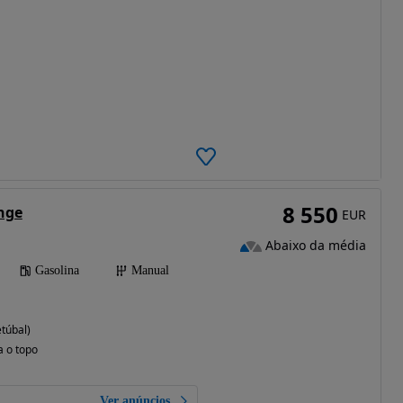
8 550
unge
EUR
Abaixo da média
Gasolina
Manual
túbal)
a o topo
Ver anúncios