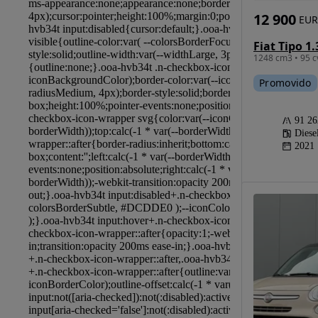
12 900
EUR
1248 cm3 • 95 c
Promovido
91 2
Diese
2021