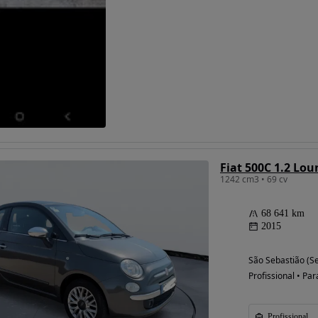
Fiat 500C 1.2 Lo
1242 cm3 • 69 cv
68 641 km
2015
São Sebastião (Se
Profissional • Par
Profissional