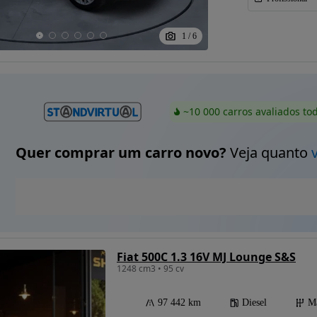
1
/
6
~10 000 carros avaliados to
Quer comprar um carro novo?
Veja quanto
Fiat 500C 1.3 16V MJ Lounge S&S
1248 cm3 • 95 cv
97 442 km
Diesel
M