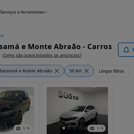
Serviços e ferramentas
Financiamento
Avaliar o meu carro
iamento
Serviço de check-up
Histórico do veículo
iat
Notícias e artigos
samá e Monte Abraão - Carros
Como são posicionados os anúncios?
Massamá e Monte Abraão
50 km
Limpar filtros
1
/
6
1
/
6