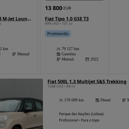
13 800
EUR
Fiat Tipo 1.3 M-Jet Lounge
Fiat Tipo 1.0 GSE T3
v
999 cm3 • 101 cv
Promovido
62 km
79 127 km
l
Manual
Gasolina
Manual
2022
Fiat 500L 1.3 Multijet S&S Trekking
1248 cm3 • 84 cv
170 689 km
Diesel
Parque das Nações (Lisboa)
Profissional • Para o topo