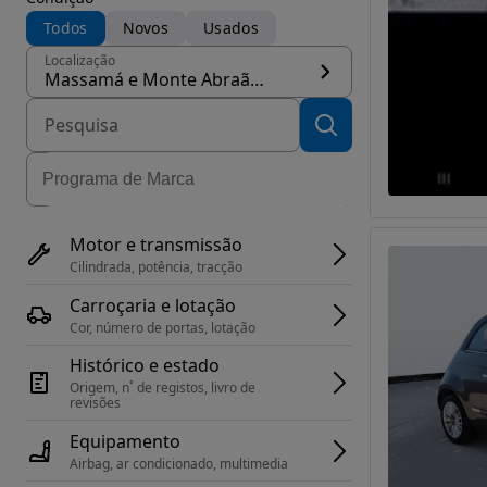
Todos
Novos
Usados
Localização
Massamá e Monte Abraão, concelho Sintra
Motor e transmissão
Cilindrada, potência, tracção
Carroçaria e lotação
Cor, número de portas, lotação
Histórico e estado
Origem, n˚ de registos, livro de 
revisões
Equipamento
Airbag, ar condicionado, multimedia