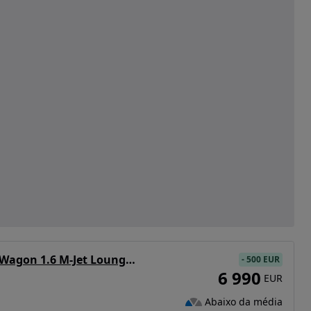
Fiat Tipo Station Wagon 1.6 M-Jet Lounge Tech J17 DCT
-
500 EUR
6 990
EUR
Abaixo da média