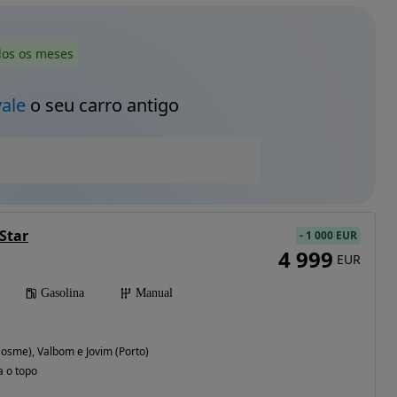
dos os meses
vale
o seu carro antigo
-Star
-
1 000 EUR
4 999
EUR
Gasolina
Manual
sme), Valbom e Jovim (Porto)
a o topo