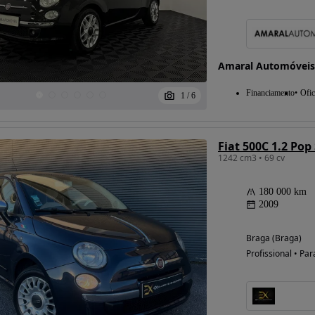
Possibilidade de
Amaral Automóveis
financiamento
Financiamento
Ofic
1
/
6
Fiat 500C 1.2 Pop
1242 cm3 • 69 cv
180 000 km
2009
Braga (Braga)
Profissional • Par