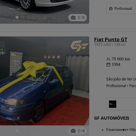
Profissional
1
/
6
Fiat Punto GT
1372 cm3 • 136 cv
79 000 km
1994
São João de Ver (
Profissional • Par
GF AUTOMÓVEIS
Financiamento
Ofic
1
/
6