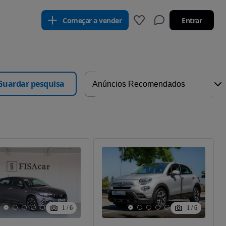
Começar a vender
Entrar
Guardar pesquisa
1
/
6
1
/
6