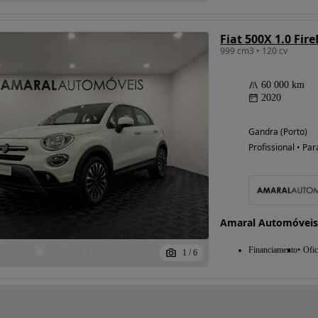
Fiat 500X 1.0 Fire
999 cm3 • 120 cv
60 000 km
2020
Gandra (Porto)
Profissional • Par
Amaral Automóveis
Financiamento
Ofic
1
/
6