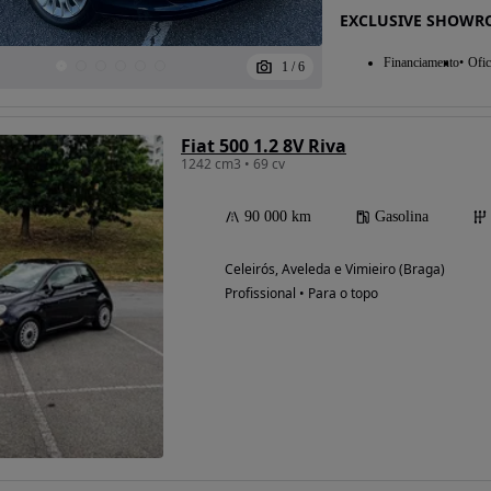
EXCLUSIVE SHOW
Financiamento
Ofic
1
/
6
Fiat 500 1.2 8V Riva
1242 cm3 • 69 cv
90 000 km
Gasolina
Celeirós, Aveleda e Vimieiro (Braga)
Profissional • Para o topo