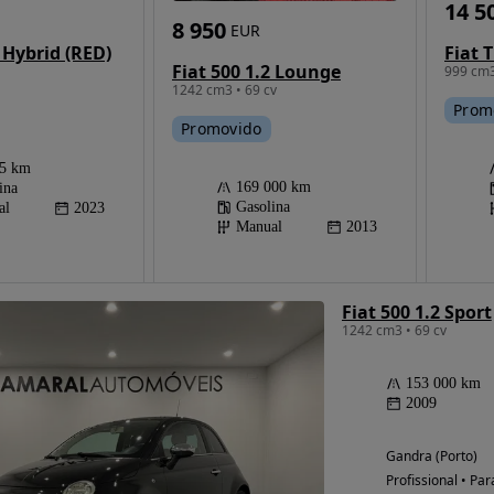
14 5
8 950
EUR
0 Hybrid (RED)
Fiat 500 1.2 Lounge
999 cm3
1242 cm3 • 69 cv
Prom
Promovido
45 km
169 000 km
ina
Gasolina
al
2023
Manual
2013
Fiat 500 1.2 Sport
1242 cm3 • 69 cv
153 000 km
2009
Gandra (Porto)
Profissional • Par