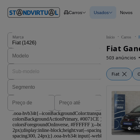
O nº 1
Carros
Usados
Novos
em
Carros
Carros
Comerciais
Todos os carros
Motos
Carros elétricos
Barcos
Carros com financ
Autocaravanas
Novos
Marca
Início
Carros
F
Pesados
Fiat Gan
503 anúncios
Fiat
G