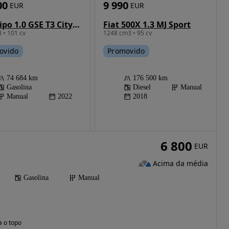
00
9 990
EUR
EUR
Fiat Tipo 1.0 GSE T3 City Life
Fiat 500X 1.3 MJ Sport
 • 101 cv
1248 cm3 • 95 cv
ovido
Promovido
74 684 km
176 500 km
Gasolina
Diesel
Manual
Manual
2022
2018
6 800
EUR
Acima da média
Gasolina
Manual
a o topo