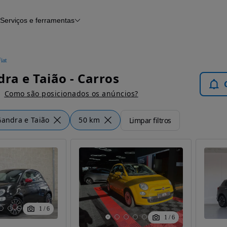
Serviços e ferramentas
Financiamento
Avaliar o meu carro
iamento
Serviço de check-up
Histórico do veículo
iat
Notícias e artigos
dra e Taião - Carros
Como são posicionados os anúncios?
andra e Taião
50 km
Limpar filtros
1
/
6
1
/
6