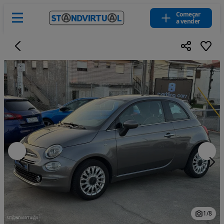
Começar
a vender
1
/
8