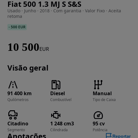
Fiat 500 1.3 MJ S S&S
Imagem 1 de 8
Usado · Junho · 2018 · Com garantia · Valor Fixo · Aceita
retoma
-
500 EUR
10 500
EUR
Visão geral
91 400 km
Diesel
Manual
Quilómetros
Combustível
Tipo de Caixa
Citadino
1 248 cm3
95 cv
Segmento
Cilindrada
Potência
Anotações
Reportar