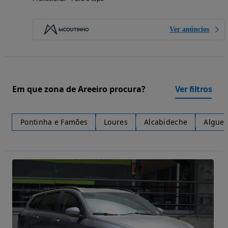
Ver anúncios
Em que zona de Areeiro procura?
Ver filtros
Pontinha e Famões
Loures
Alcabideche
Alguei