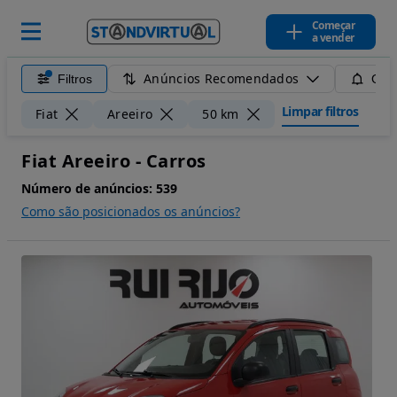
Começar
a vender
Anúncios Recomendados
Filtros
Guar
Limpar filtros
Fiat
Areeiro
50 km
Fiat Areeiro - Carros
Número de anúncios:
539
Como são posicionados os anúncios?