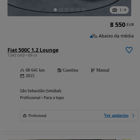
1
/
6
8 550
EUR
Abaixo da média
Fiat 500C 1.2 Lounge
1242 cm3 • 69 cv
68 641 km
Gasolina
Manual
2015
São Sebastião (Setúbal)
Profissional • Para o topo
Ver anúncios
Profissional