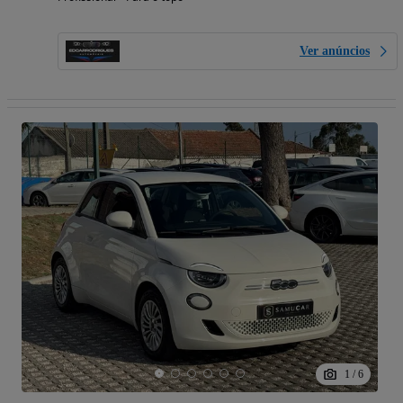
Ver anúncios
1
/
6