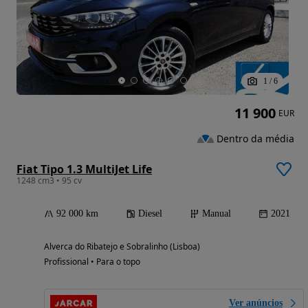
1
/
6
11 900
EUR
Dentro da média
Fiat Tipo 1.3 MultiJet Life
1248 cm3 • 95 cv
92 000 km
Diesel
Manual
2021
Alverca do Ribatejo e Sobralinho (Lisboa)
Profissional • Para o topo
Ver anúncios