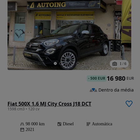
1
/
6
16 980
-
500 EUR
EUR
Dentro da média
Fiat 500X 1.6 MJ City Cross J18 DCT
1598 cm3 • 120 cv
98 000 km
Diesel
Automática
2021