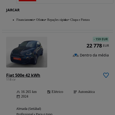
JARCAR
Financiamento
Oficina
Repações rápidas
Chapa e Pintura
-
159 EUR
22 778
EUR
Dentro da média
Fiat 500e 42 kWh
118 cv
16 265 km
Elétrico
Automática
2024
Almada (Setúbal)
Profissional • Para o topo