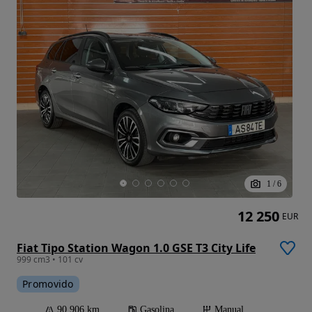
1
/
6
12 250
EUR
Fiat Tipo Station Wagon 1.0 GSE T3 City Life
999 cm3 • 101 cv
Promovido
90 906 km
Gasolina
Manual