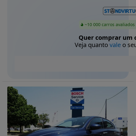
~10 000 carros avaliados
Quer comprar um c
Veja quanto
vale
o seu