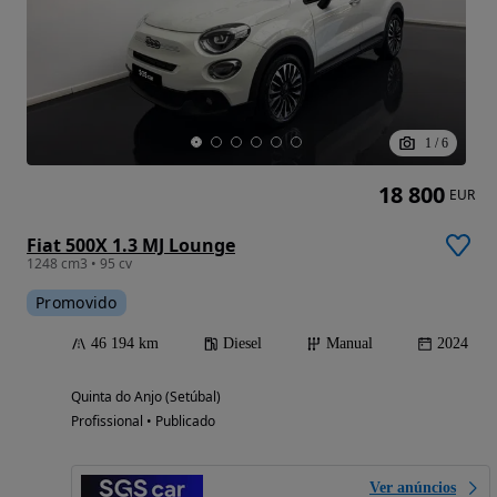
1
/
6
18 800
EUR
Fiat 500X 1.3 MJ Lounge
1248 cm3 • 95 cv
Promovido
46 194 km
Diesel
Manual
2024
Quinta do Anjo (Setúbal)
Profissional • Publicado
Ver anúncios