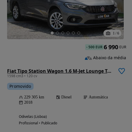
1
/
6
6 990
-
500 EUR
EUR
Abaixo da média
Fiat Tipo Station Wagon 1.6 M-Jet Lounge Tech J17 DCT
1598 cm3 • 120 cv
Promovido
229 305 km
Diesel
Automática
2018
Odivelas (Lisboa)
Profissional • Publicado