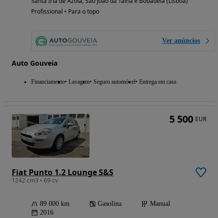
Santa Iria de Azoia, São João da Talha e Bobadela (Lisboa)
Profissional • Para o topo
Ver anúncios
Auto Gouveia
Financiamento
Lavagem
Seguro automóvel
Entrega em casa
5 500
EUR
Fiat Punto 1.2 Lounge S&S
1242 cm3 • 69 cv
89 000 km
Gasolina
Manual
2016