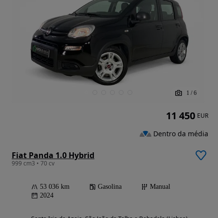
1
/
6
11 450
EUR
Dentro da média
Fiat Panda 1.0 Hybrid
999 cm3 • 70 cv
53 036 km
Gasolina
Manual
2024