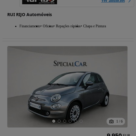
Ver anúncios
RUI RIJO Automóveis
Financiamento
Oficina
Repações rápidas
Chapa e Pintura
1
/
6
9 950
EUR