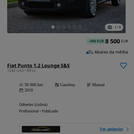
1
/
6
8 500
-
490 EUR
EUR
Abaixo da média
Fiat Punto 1.2 Lounge S&S
1242 cm3 • 69 cv
50 000 km
Gasolina
Manual
2018
Odivelas (Lisboa)
Profissional • Publicado
Ver anúncios