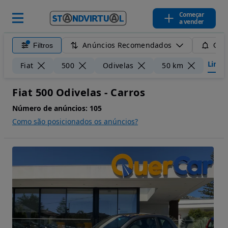
Começar
a vender
Anúncios Recomendados
Filtros
Guar
Limpar
Fiat
500
Odivelas
50 km
Fiat 500 Odivelas - Carros
Número de anúncios:
105
Como são posicionados os anúncios?