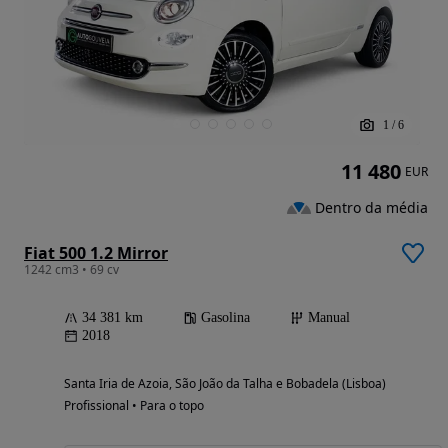
1
/
6
11 480
EUR
Dentro da média
Fiat 500 1.2 Mirror
1242 cm3 • 69 cv
34 381 km
Gasolina
Manual
2018
Santa Iria de Azoia, São João da Talha e Bobadela (Lisboa)
Profissional • Para o topo