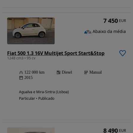
7 450
EUR
Abaixo da média
Fiat 500 1.3 16V Multijet Sport Start&Stop
1248 cm3 • 95 cv
122 000 km
Diesel
Manual
2015
Agualva e Mira-Sintra (Lisboa)
Particular • Publicado
8 490
EUR