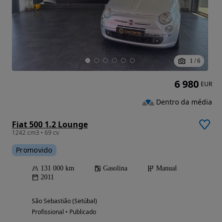
1
/
6
6 980
EUR
Dentro da média
Fiat 500 1.2 Lounge
1242 cm3 • 69 cv
Promovido
131 000 km
Gasolina
Manual
2011
São Sebastião (Setúbal)
Profissional • Publicado