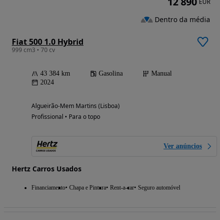
12 890
EUR
Dentro da média
Fiat 500 1.0 Hybrid
999 cm3 • 70 cv
43 384 km
Gasolina
Manual
2024
Algueirão-Mem Martins (Lisboa)
Profissional • Para o topo
Ver anúncios
Hertz Carros Usados
Financiamento
Chapa e Pintura
Rent-a-car
Seguro automóvel