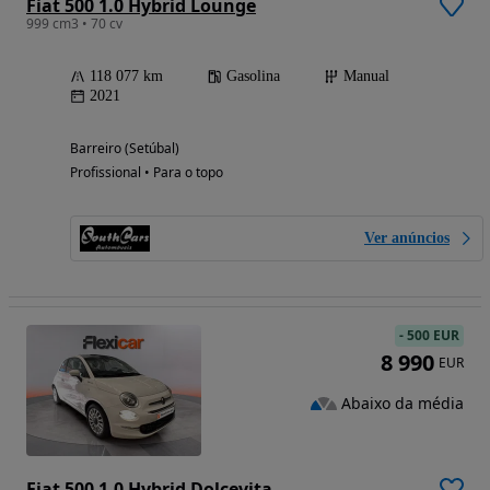
Fiat 500 1.0 Hybrid Lounge
999 cm3 • 70 cv
118 077 km
Gasolina
Manual
2021
Barreiro (Setúbal)
Profissional • Para o topo
Ver anúncios
-
500 EUR
8 990
EUR
Abaixo da média
Fiat 500 1.0 Hybrid Dolcevita