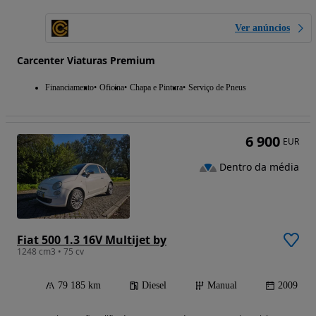
Ver anúncios
Carcenter Viaturas Premium
Financiamento
Oficina
Chapa e Pintura
Serviço de Pneus
6 900
EUR
Dentro da média
Fiat 500 1.3 16V Multijet by
1248 cm3 • 75 cv
79 185 km
Diesel
Manual
2009