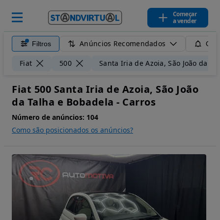
Começar
a vender
Anúncios Recomendados
Filtros
Guar
Fiat
500
Santa Iria de Azoia, São João da T
Fiat 500 Santa Iria de Azoia, São João
da Talha e Bobadela - Carros
Número de anúncios:
104
Como são posicionados os anúncios?