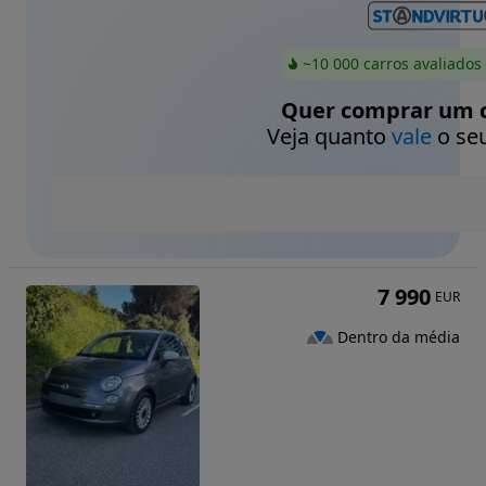
~10 000 carros avaliados
Quer comprar um c
Veja quanto
vale
o seu
7 990
EUR
Dentro da média