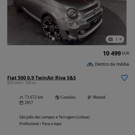
1
/
6
10 499
EUR
Dentro da média
Fiat 500 0.9 TwinAir Riva S&S
875 cm3 • 105 cv
73 672 km
Gasolina
Manual
2017
São João das Lampas e Terrugem (Lisboa)
Profissional • Para o topo