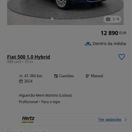
1
/
6
12 890
EUR
Dentro da média
Fiat 500 1.0 Hybrid
999 cm3 • 70 cv
43 384 km
Gasolina
Manual
2024
Algueirão-Mem Martins (Lisboa)
Profissional • Para o topo
Ver anúncios