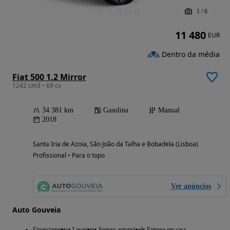
1
/
6
11 480
EUR
Dentro da média
Fiat 500 1.2 Mirror
1242 cm3 • 69 cv
34 381 km
Gasolina
Manual
2018
Santa Iria de Azoia, São João da Talha e Bobadela (Lisboa)
Profissional • Para o topo
Ver anúncios
Auto Gouveia
Financiamento
Lavagem
Seguro automóvel
Entrega em casa