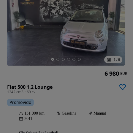
1
/
6
6 980
EUR
Fiat 500 1.2 Lounge
1242 cm3 • 69 cv
Promovido
131 000 km
Gasolina
Manual
2011
São Sebastião (Setúbal)