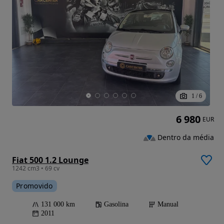
1
/
6
6 980
EUR
Dentro da média
Fiat 500 1.2 Lounge
1242 cm3 • 69 cv
Promovido
131 000 km
Gasolina
Manual
2011