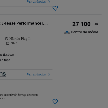
Ver anúncios
27 100
DS DS7 Crossback E-Tense Performance Line EAT8
EUR
Dentro da média
Híbrido Plug-In
2022
s (Lisboa)
a o topo
Ver anúncios
uro automóvel
Serviço de retoma
órico