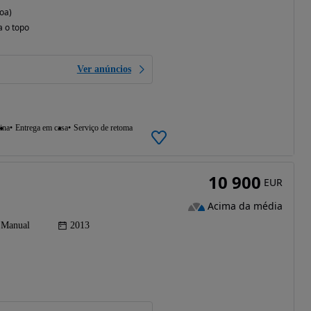
oa)
a o topo
Ver anúncios
ina
Entrega em casa
Serviço de retoma
10 900
EUR
Acima da média
Manual
2013