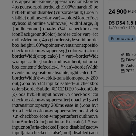
24 900
EUR
1499 cm3 • 130 
Promovido
89 7
Diese
Autom
2022