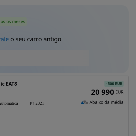
dos os meses
vale
o seu carro antigo
ic EAT8
-
500 EUR
20 990
EUR
Abaixo da média
Automática
2021