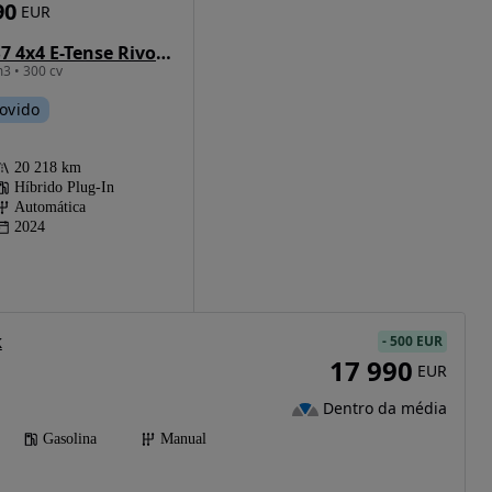
90
EUR
DS DS7 4x4 E-Tense Rivoli EAT8
3 • 300 cv
ovido
20 218 km
Híbrido Plug-In
Automática
2024
k
-
500 EUR
17 990
EUR
Dentro da média
Gasolina
Manual