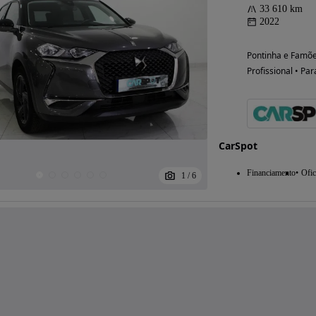
33 610 km
2022
Pontinha e Famõe
Profissional • Par
CarSpot
Financiamento
Ofic
1
/
6