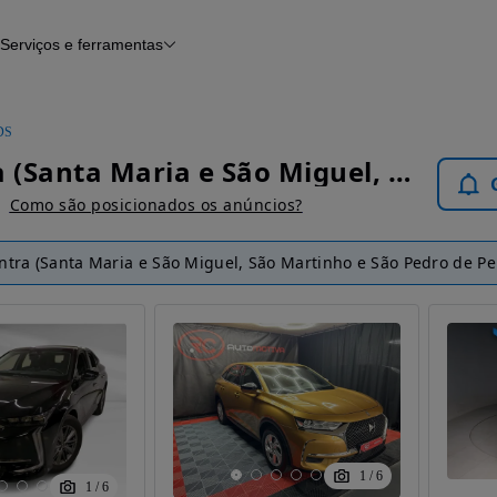
Serviços e ferramentas
Financiamento
Avaliar o meu carro
iamento
Serviço de check-up
Histórico do veículo
DS
Notícias e artigos
DS Sintra (Santa Maria e São Miguel, São Martinho e São Pedro de Penaferrim) - Carros
Como são posicionados os anúncios?
intra (Santa Maria e São Miguel, São Martinho e São Pedro de Pe
1
/
6
1
/
6