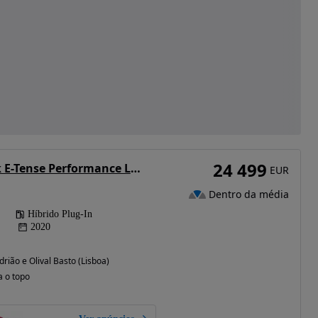
24 499
DS DS7 Crossback E-Tense Performance Line EAT8
EUR
Dentro da média
Híbrido Plug-In
2020
rião e Olival Basto (Lisboa)
a o topo