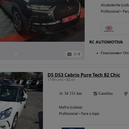
Alcabideche (Lisb
Profissional • Par
Possibilidade de
financiamento
RC AUTOMOTIVA
Financiamento
Ofic
1
/
6
DS DS3 Cabrio Pure Tech 82 Chic
1199 cm3 • 82 cv
34 151 km
Gasolina
Mafra (Lisboa)
Profissional • Para o topo