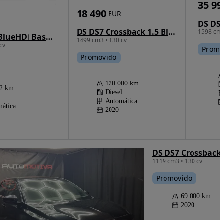
35 9
18 490
EUR
DS DS7 Crossback 1.5 BlueHDi Be Chic EAT8
1598 cm
DS DS4 1.5 BlueHDi Bastille + EAT8
1499 cm3 • 130 cv
cv
Prom
Promovido
120 000 km
62 km
Diesel
l
Automática
ática
2020
DS DS7 Crossbac
1119 cm3 • 130 cv
Promovido
69 000 km
2020