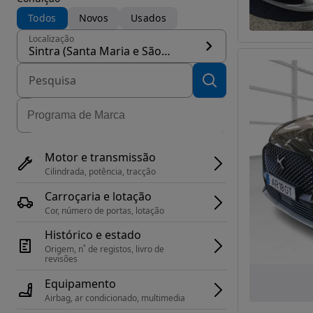
Todos
Novos
Usados
Localização
Sintra (Santa Maria e São Miguel, São Martinho e São Pedro de Penaferrim)
Motor e transmissão
Cilindrada, potência, tracção
Carroçaria e lotação
Cor, número de portas, lotação
Histórico e estado
Origem, n˚ de registos, livro de 
revisões
Equipamento
Airbag, ar condicionado, multimedia