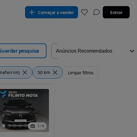
Começar a vender
Entrar
Guardar pesquisa
naferrim)
50 km
Limpar filtros
1
/
6