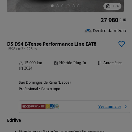
1
/
6
27 980
EUR
Dentro da média
DS DS4 E-Tense Performance Line EAT8
1598 cm3 • 225 cv
15 000 km
Híbrido Plug-In
Automática
2024
São Domingos de Rana (Lisboa)
Profissional • Para o topo
Ver anúncios
Edriive
Financiamento
Oficina
Seguro automóvel
Entrega em casa