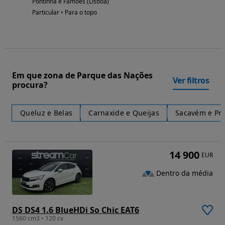
Pontinha e Famões (Lisboa)
Particular • Para o topo
Em que zona de Parque das Nações
Ver filtros
procura?
Queluz e Belas
Carnaxide e Queijas
Sacavém e Pri
14 900
EUR
Dentro da média
DS DS4 1.6 BlueHDi So Chic EAT6
1560 cm3 • 120 cv