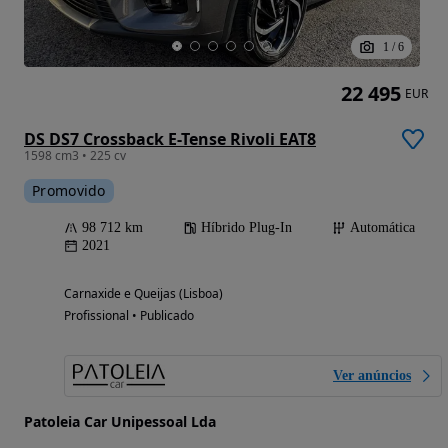
1
/
6
22 495
EUR
DS DS7 Crossback E-Tense Rivoli EAT8
1598 cm3 • 225 cv
Promovido
98 712 km
Híbrido Plug-In
Automática
2021
Carnaxide e Queijas (Lisboa)
Profissional • Publicado
Ver anúncios
Patoleia Car Unipessoal Lda