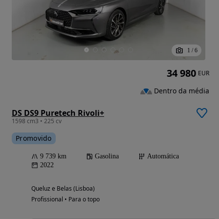
1
/
6
34 980
EUR
Dentro da média
DS DS9 Puretech Rivoli+
1598 cm3 • 225 cv
Promovido
9 739 km
Gasolina
Automática
2022
Queluz e Belas (Lisboa)
Profissional • Para o topo