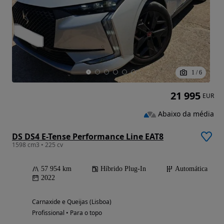
1
/
6
21 995
EUR
Abaixo da média
DS DS4 E-Tense Performance Line EAT8
1598 cm3 • 225 cv
57 954 km
Híbrido Plug-In
Automática
2022
Carnaxide e Queijas (Lisboa)
Profissional • Para o topo