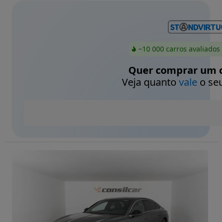
~10 000 carros avaliados
Quer comprar um c
Veja quanto
vale
o seu