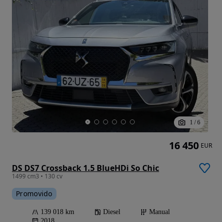
1
/
6
16 450
EUR
DS DS7 Crossback 1.5 BlueHDi So Chic
1499 cm3 • 130 cv
Promovido
139 018 km
Diesel
Manual
2018