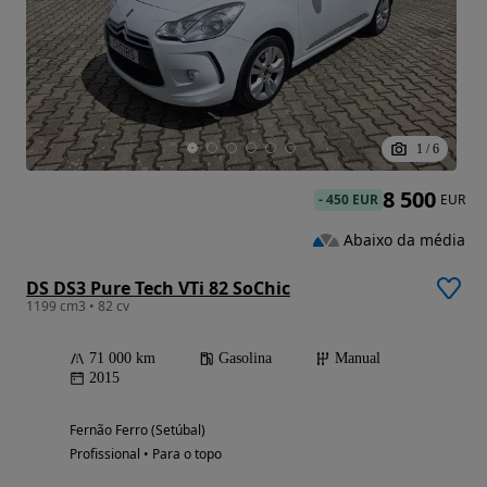
1
/
6
8 500
-
450 EUR
EUR
Abaixo da média
DS DS3 Pure Tech VTi 82 SoChic
1199 cm3 • 82 cv
71 000 km
Gasolina
Manual
2015
Fernão Ferro (Setúbal)
Profissional • Para o topo