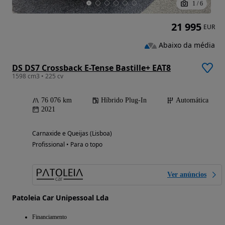
1
/
6
21 995
EUR
Abaixo da média
DS DS7 Crossback E-Tense Bastille+ EAT8
1598 cm3 • 225 cv
76 076 km
Híbrido Plug-In
Automática
2021
Carnaxide e Queijas (Lisboa)
Profissional • Para o topo
Ver anúncios
Patoleia Car Unipessoal Lda
Financiamento