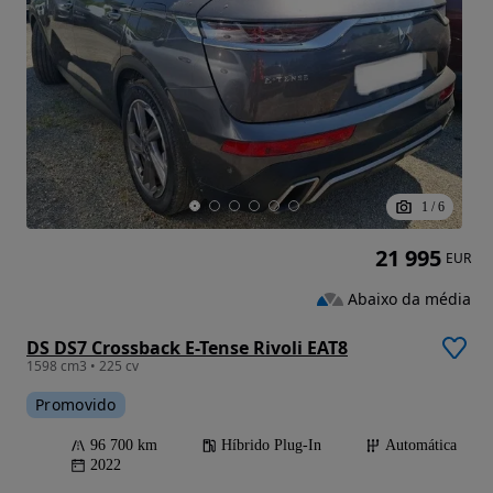
1
/
6
21 995
EUR
Abaixo da média
DS DS7 Crossback E-Tense Rivoli EAT8
1598 cm3 • 225 cv
Promovido
96 700 km
Híbrido Plug-In
Automática
2022