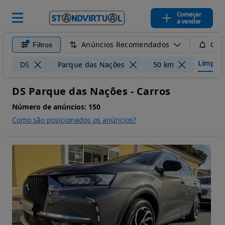
Começar
a vender
Anúncios Recomendados
Filtros
Guar
Limpar f
DS
Parque das Nações
50 km
DS Parque das Nações - Carros
Número de anúncios:
150
Como são posicionados os anúncios?