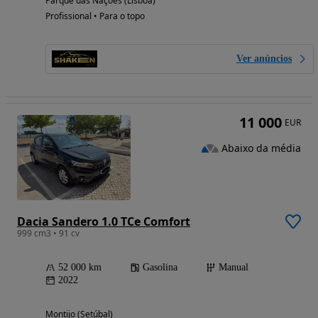
Parque das Nações (Lisboa)
Profissional • Para o topo
Ver anúncios
11 000
EUR
Abaixo da média
Dacia Sandero 1.0 TCe Comfort
999 cm3 • 91 cv
52 000 km
Gasolina
Manual
2022
Montijo (Setúbal)