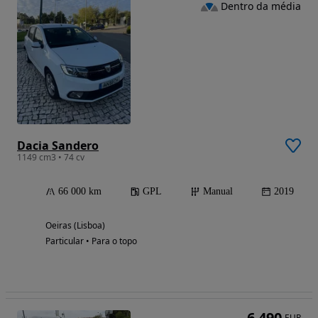
Dentro da média
Dacia Sandero
1149 cm3 • 74 cv
66 000 km
GPL
Manual
2019
Oeiras (Lisboa)
Particular • Para o topo
6 490
EUR