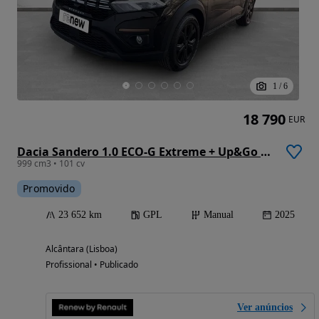
1
/
6
18 790
EUR
Dacia Sandero 1.0 ECO-G Extreme + Up&Go Bi-Fuel
999 cm3 • 101 cv
Promovido
23 652 km
GPL
Manual
2025
Alcântara (Lisboa)
Profissional • Publicado
Ver anúncios