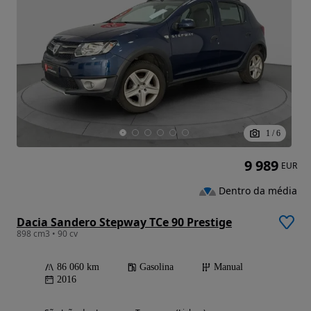
1
/
6
9 989
EUR
Dentro da média
Dacia Sandero Stepway TCe 90 Prestige
898 cm3 • 90 cv
86 060 km
Gasolina
Manual
2016