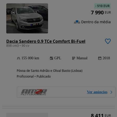
-
510 EUR
7 990
EUR
Dentro da média
Dacia Sandero 0.9 TCe Comfort Bi-Fuel
898 cm3 • 90 cv
155 000 km
GPL
Manual
2018
Póvoa de Santo Adrião e Olival Basto (Lisboa)
Profissional • Publicado
Ver anúncios
8 411
EUR