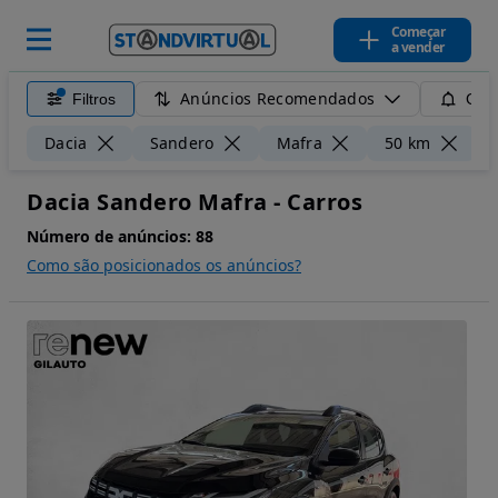
Começar
a vender
Anúncios Recomendados
Filtros
Guar
L
Dacia
Sandero
Mafra
50 km
Dacia Sandero Mafra - Carros
Número de anúncios:
88
Como são posicionados os anúncios?