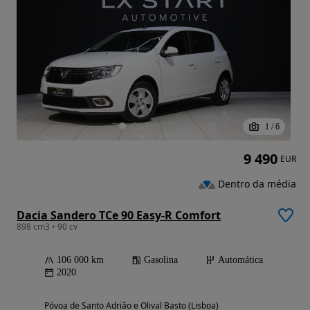
1
/
6
9 490
EUR
Dentro da média
Dacia Sandero TCe 90 Easy-R Comfort
898 cm3 • 90 cv
106 000 km
Gasolina
Automática
2020
Póvoa de Santo Adrião e Olival Basto (Lisboa)