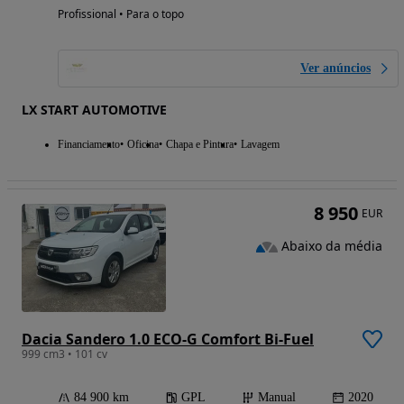
Profissional • Para o topo
Ver anúncios
LX START AUTOMOTIVE
Financiamento
Oficina
Chapa e Pintura
Lavagem
8 950
EUR
Abaixo da média
Dacia Sandero 1.0 ECO-G Comfort Bi-Fuel
999 cm3 • 101 cv
84 900 km
GPL
Manual
2020