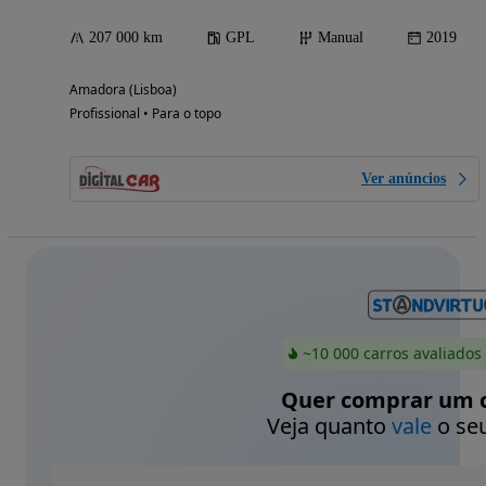
207 000 km
GPL
Manual
2019
Amadora (Lisboa)
Profissional • Para o topo
Ver anúncios
~10 000 carros avaliados
Quer comprar um c
Veja quanto
vale
o seu