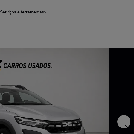
Serviços e ferramentas
Financiamento
Avaliar o meu carro
iamento
Serviço de check-up
Histórico do veículo
Notícias e artigos