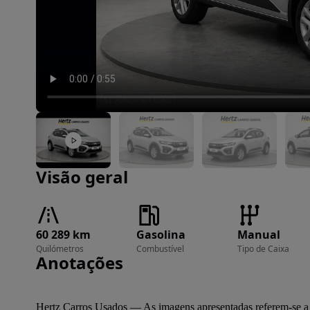
Imagem 1 de 18
Visão geral
60 289 km
Gasolina
Manual
Quilómetros
Combustível
Tipo de Caixa
Anotações
Hertz Carros Usados — As imagens apresentadas referem-se a um