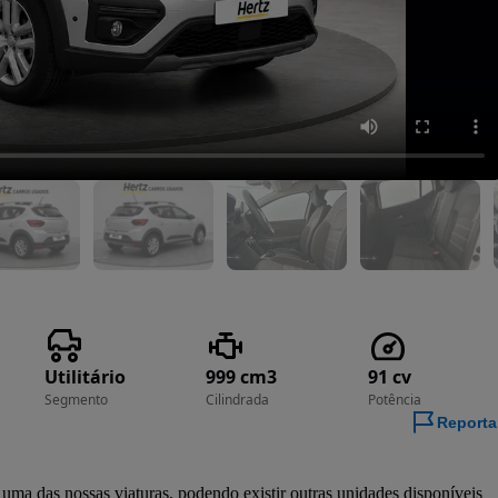
Utilitário
999 cm3
91 cv
Segmento
Cilindrada
Potência
Reporta
a das nossas viaturas, podendo existir outras unidades disponíveis 