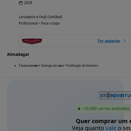
2018
Laranjeiro e Feijó (Setúbal)
Profissional • Para o topo
Ver anúncios
Almadagar
Financiamento
Entrega em casa
Verificação de histórico
~10 000 carros avaliados
Quer comprar um c
Veja quanto
vale
o seu