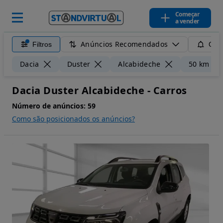
Começar
a vender
Anúncios Recomendados
Filtros
Guar
Dacia
Duster
Alcabideche
50 km
Dacia Duster Alcabideche - Carros
Número de anúncios:
59
Como são posicionados os anúncios?