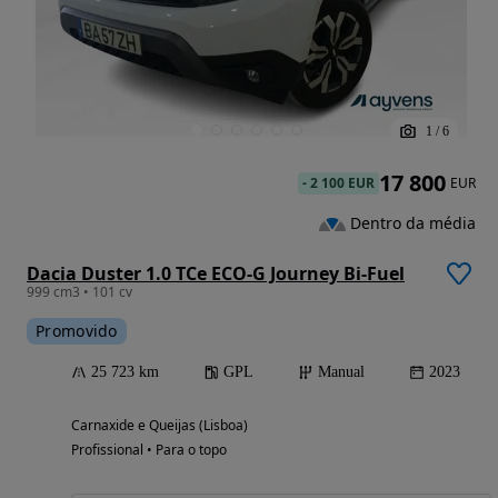
1
/
6
17 800
-
2 100 EUR
EUR
Dentro da média
Dacia Duster 1.0 TCe ECO-G Journey Bi-Fuel
999 cm3 • 101 cv
Promovido
25 723 km
GPL
Manual
2023
Carnaxide e Queijas (Lisboa)
Profissional • Para o topo