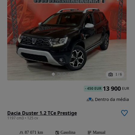
1
/
6
13 900
-
450 EUR
EUR
Dentro da média
Dacia Duster 1.2 TCe Prestige
1197 cm3 • 125 cv
87 071 km
Gasolina
Manual