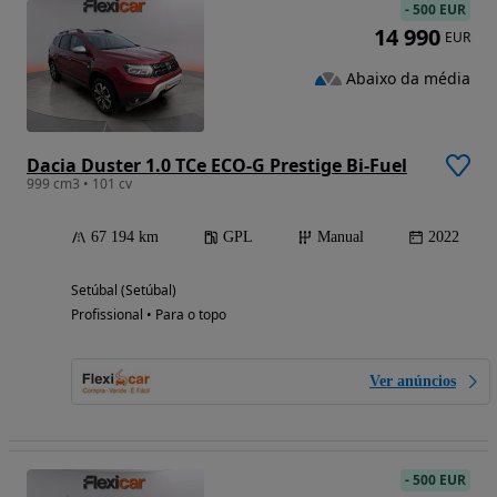
-
500 EUR
14 990
EUR
Abaixo da média
Dacia Duster 1.0 TCe ECO-G Prestige Bi-Fuel
999 cm3 • 101 cv
67 194 km
GPL
Manual
2022
Setúbal (Setúbal)
Profissional • Para o topo
Ver anúncios
-
500 EUR