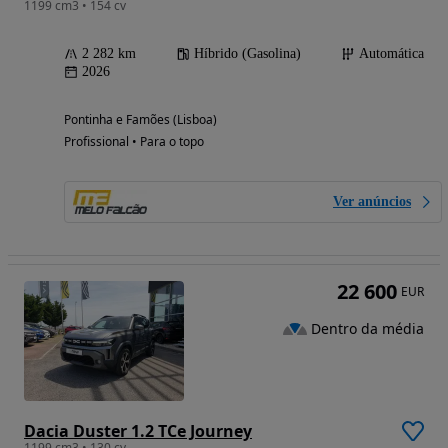
1199 cm3 • 154 cv
2 282 km
Híbrido (Gasolina)
Automática
2026
Pontinha e Famões (Lisboa)
Profissional • Para o topo
Ver anúncios
22 600
EUR
Dentro da média
Dacia Duster 1.2 TCe Journey
1199 cm3 • 130 cv