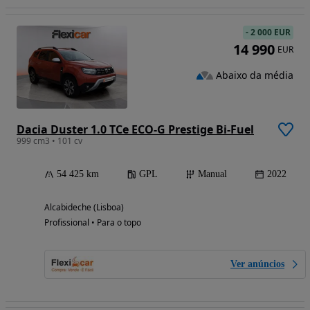
-
2 000 EUR
14 990
EUR
Abaixo da média
Dacia Duster 1.0 TCe ECO-G Prestige Bi-Fuel
999 cm3 • 101 cv
54 425 km
GPL
Manual
2022
Alcabideche (Lisboa)
Profissional • Para o topo
Ver anúncios