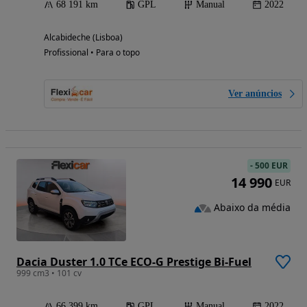
68 191 km
GPL
Manual
2022
Alcabideche (Lisboa)
Profissional • Para o topo
Ver anúncios
-
500 EUR
14 990
EUR
Abaixo da média
Dacia Duster 1.0 TCe ECO-G Prestige Bi-Fuel
999 cm3 • 101 cv
66 399 km
GPL
Manual
2022