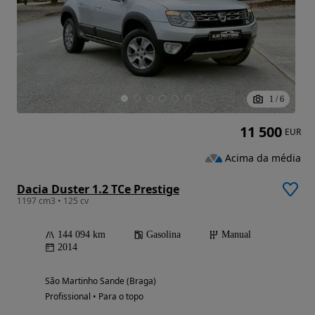
1
/
6
11 500
EUR
Acima da média
Dacia Duster 1.2 TCe Prestige
1197 cm3 • 125 cv
144 094 km
Gasolina
Manual
2014
São Martinho Sande (Braga)
Profissional • Para o topo