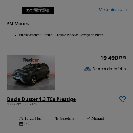
Ver anúncios
SM Motors
Financiamento
Oficina
Chapa e Pintura
Serviço de Pneus
19 490
EUR
Dentro da média
Dacia Duster 1.3 TCe Prestige
1332 cm3 • 150 cv
15 214 km
Gasolina
Manual
2022