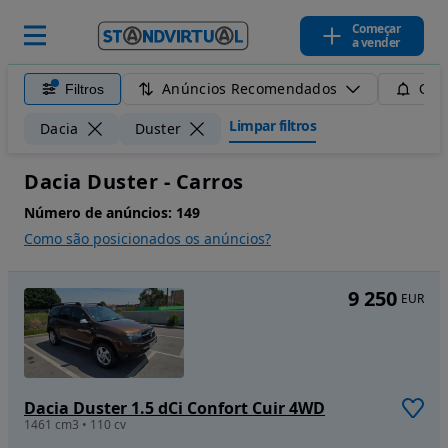
Começar
a vender
Anúncios Recomendados
Filtros
Guar
Limpar filtros
Dacia
Duster
Dacia Duster - Carros
Número de anúncios:
149
Como são posicionados os anúncios?
9 250
EUR
Dacia Duster 1.5 dCi Confort Cuir 4WD
1461 cm3 • 110 cv