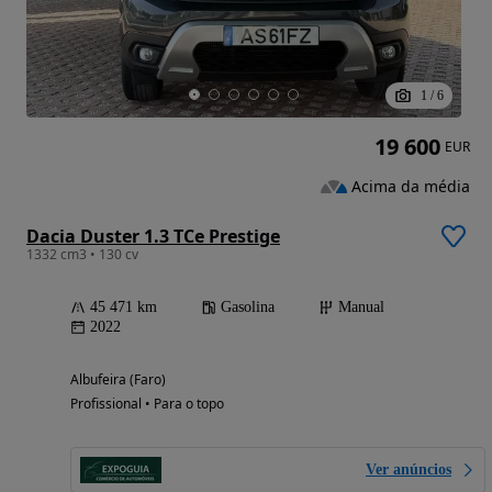
1
/
6
19 600
EUR
Acima da média
Dacia Duster 1.3 TCe Prestige
1332 cm3 • 130 cv
45 471 km
Gasolina
Manual
2022
Albufeira (Faro)
Profissional • Para o topo
Ver anúncios