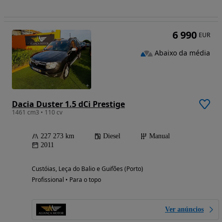
6 990
EUR
Abaixo da média
Dacia Duster 1.5 dCi Prestige
1461 cm3 • 110 cv
227 273 km
Diesel
Manual
2011
Custóias, Leça do Balio e Guifões (Porto)
Profissional • Para o topo
Ver anúncios