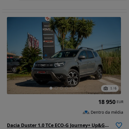
1
/
6
18 950
EUR
Dentro da média
Dacia Duster 1.0 TCe ECO-G Journey+ Up&Go Bi-Fuel