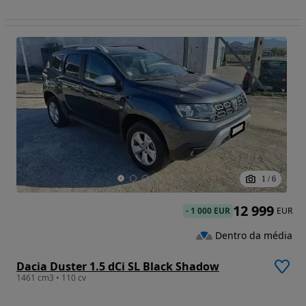
1
/
6
12 999
-
1 000 EUR
EUR
Dentro da média
Dacia Duster 1.5 dCi SL Black Shadow
1461 cm3 • 110 cv