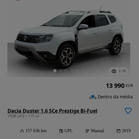
1
/
6
13 990
EUR
Dentro da média
Dacia Duster 1.6 SCe Prestige Bi-Fuel
1598 cm3 • 115 cv
157 636 km
GPL
Manual
2019