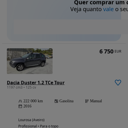
Quer comprar um c
Veja quanto
vale
o seu
6 750
EUR
Dacia Duster 1.2 TCe Tour
1197 cm3 • 125 cv
222 000 km
Gasolina
Manual
2016
Lourosa (Aveiro)
Profissional • Para o topo