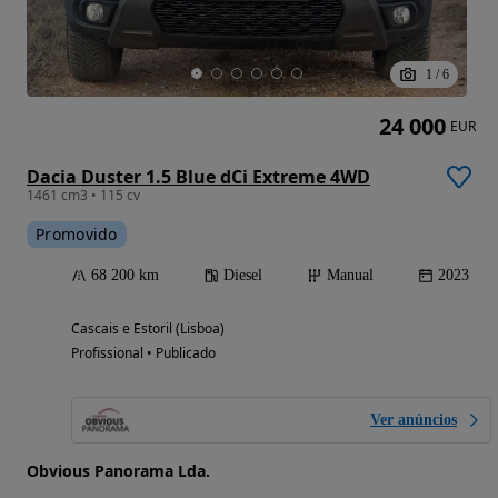
1
/
6
24 000
EUR
Dacia Duster 1.5 Blue dCi Extreme 4WD
1461 cm3 • 115 cv
Promovido
68 200 km
Diesel
Manual
2023
Cascais e Estoril (Lisboa)
Profissional • Publicado
Ver anúncios
Obvious Panorama Lda.