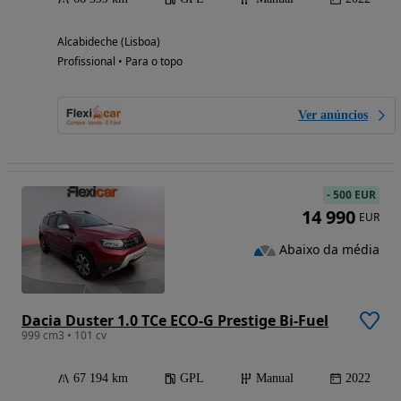
Alcabideche (Lisboa)
Profissional • Para o topo
Ver anúncios
-
500 EUR
14 990
EUR
Abaixo da média
Dacia Duster 1.0 TCe ECO-G Prestige Bi-Fuel
999 cm3 • 101 cv
67 194 km
GPL
Manual
2022