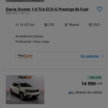
Dacia Duster 1.0 TCe ECO-G Prestige Bi-Fuel
999 cm3 • 101 cv
54 425 km
GPL
Manual
2022
Alcabideche (Lisboa)
Profissional • Para o topo
Ver anúncios
-
500 EUR
14 990
EUR
Abaixo da média