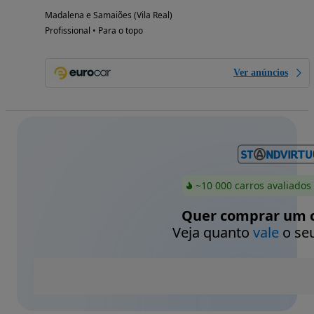
Madalena e Samaiões (Vila Real)
Profissional • Para o topo
Ver anúncios
~10 000 carros avaliados
Quer comprar um c
Veja quanto
vale
o seu