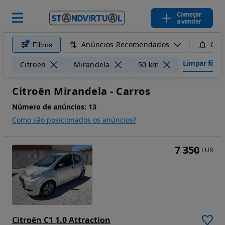
Começar
a vender
Anúncios Recomendados
Filtros
Guar
Limpar filtro
Citroën
Mirandela
50 km
Citroën Mirandela - Carros
Número de anúncios:
13
Como são posicionados os anúncios?
7 350
EUR
Citroën C1 1.0 Attraction