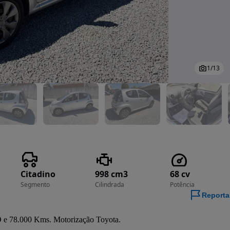
1
/
13
Citadino
998 cm3
68 cv
Segmento
Cilindrada
Potência
Reporta
78.000 Kms. Motorização Toyota.
