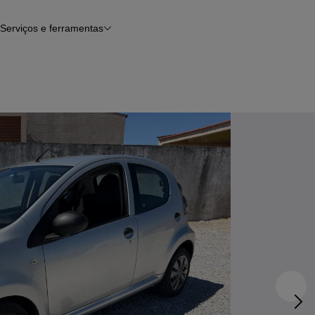
Serviços e ferramentas
Financiamento
Avaliar o meu carro
iamento
Serviço de check-up
Histórico do veículo
Notícias e artigos