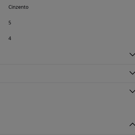
Cinzento
5
4