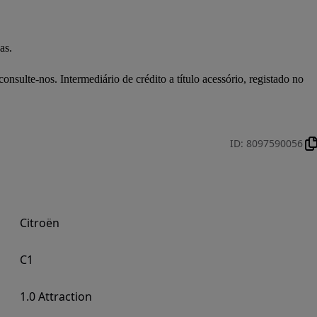
s.

sulte-nos. Intermediário de crédito a título acessório, registado no 
ID
:
8097590056
Citroën
C1
1.0 Attraction