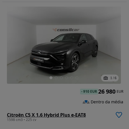
1
/
6
26 980
-
910 EUR
EUR
Dentro da média
Citroën C5 X 1.6 Hybrid Plus e-EAT8
1598 cm3 • 225 cv