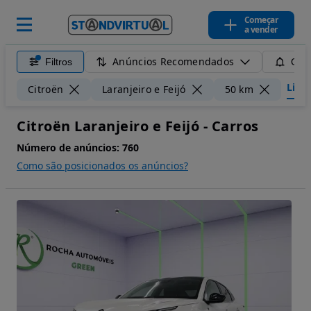
Começar
a vender
Anúncios Recomendados
Filtros
Guar
Limpa
Citroën
Laranjeiro e Feijó
50 km
Citroën Laranjeiro e Feijó - Carros
Número de anúncios:
760
Como são posicionados os anúncios?