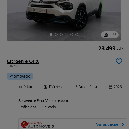
1
/
6
23 499
EUR
Citroën e-C4 X
136 cv
Promovido
9 km
Elétrico
Automática
2023
Sacavém e Prior Velho (Lisboa)
Profissional • Publicado
Ver anúncios