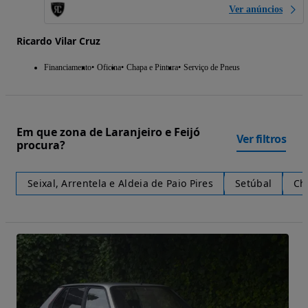
Ver anúncios
Ricardo Vilar Cruz
Financiamento
Oficina
Chapa e Pintura
Serviço de Pneus
Em que zona de Laranjeiro e Feijó
Ver filtros
procura?
Seixal, Arrentela e Aldeia de Paio Pires
Setúbal
Ch