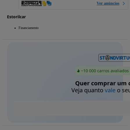
Ver anúncios
Estorilcar
Financiamento
~10 000 carros avaliados
Quer comprar um c
Veja quanto
vale
o seu