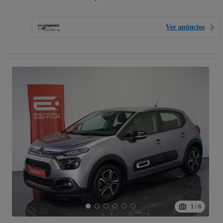
Ver anúncios
1
/
6