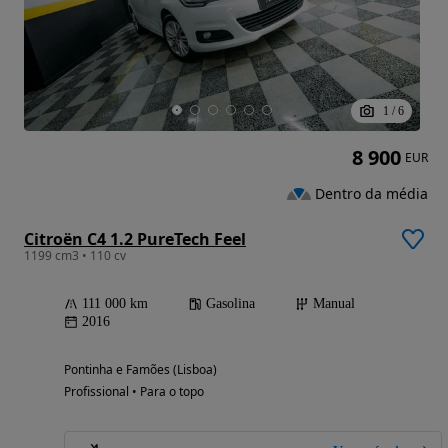
1
/
6
8 900
EUR
Dentro da média
Citroën C4 1.2 PureTech Feel
1199 cm3 • 110 cv
111 000 km
Gasolina
Manual
2016
Pontinha e Famões (Lisboa)
Profissional • Para o topo