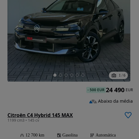
1
/
6
24 490
-
500 EUR
EUR
Abaixo da média
Citroën C4 Hybrid 145 MAX
1199 cm3 • 145 cv
12 700 km
Gasolina
Automática