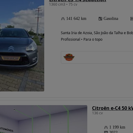
1360 cm3 • 75 cv
141 642 km
Gasolina
Santa Iria de Azoia, São João da Talha e Bo
Profissional • Para o topo
Citroën e-C4 50 
136 cv
1 199 km
2022