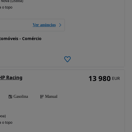
 Nova (Lisboa)
a o topo
Ver anúncios
tomóveis - Comércio
13 980
THP Racing
EUR
Gasolina
Manual
boa)
a o topo