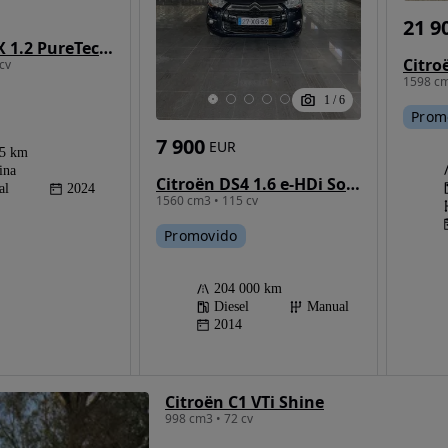
21 9
Citroën C4 X 1.2 PureTech YOU!
cv
1598 cm
1
/
6
Prom
7 900
EUR
65 km
ina
Citroën DS4 1.6 e-HDi So Chic
al
2024
1560 cm3 • 115 cv
Promovido
204 000 km
Diesel
Manual
2014
Citroën C1 VTi Shine
998 cm3 • 72 cv