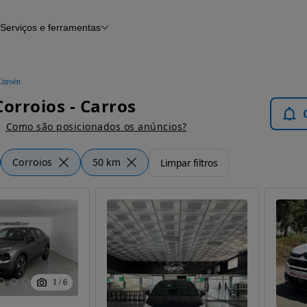
Serviços e ferramentas
Financiamento
Avaliar o meu carro
iamento
Serviço de check-up
Histórico do veículo
itroën
Notícias e artigos
Corroios - Carros
Como são posicionados os anúncios?
Corroios
50 km
Limpar filtros
1
/
6