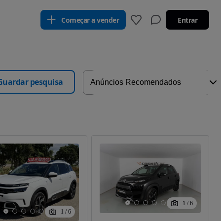
Começar a vender
Entrar
Guardar pesquisa
1
/
6
1
/
6