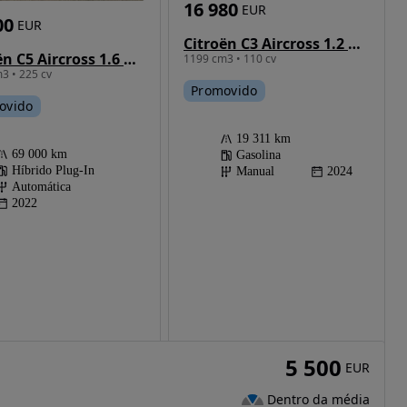
16 980
EUR
00
EUR
Citroën C3 Aircross 1.2 PureTech Shine Pack
Citroën C5 Aircross 1.6 Hybrid Feel Pack e-EAT8
1199 cm3 • 110 cv
3 • 225 cv
Promovido
ovido
19 311 km
69 000 km
Gasolina
Híbrido Plug-In
Manual
2024
Automática
2022
5 500
EUR
Dentro da média