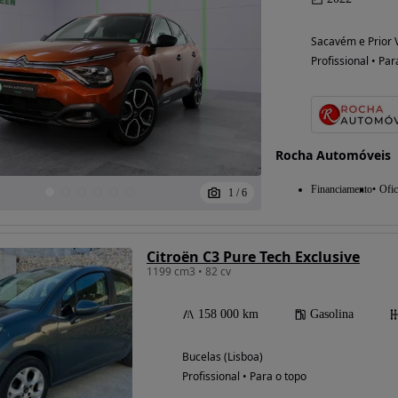
Sacavém e Prior V
Profissional • Par
Rocha Automóveis
Financiamento
Ofic
1
/
6
Citroën C3 Pure Tech Exclusive
1199 cm3 • 82 cv
158 000 km
Gasolina
Bucelas (Lisboa)
Profissional • Para o topo