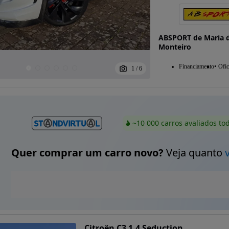
ABSPORT de Maria d
Monteiro
Financiamento
Ofic
1
/
6
~10 000 carros avaliados to
Quer comprar um carro novo?
Veja quanto
Citroën C3 1.4 Seduction