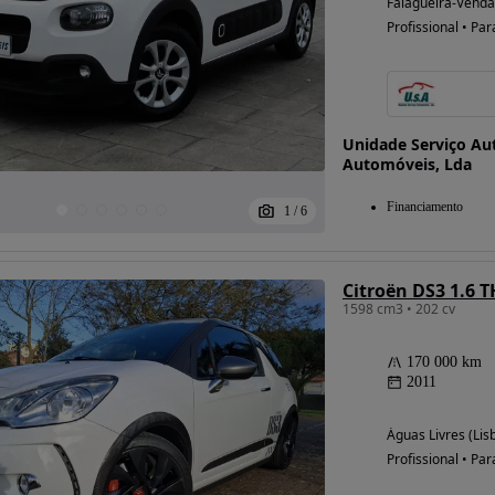
Falagueira-Venda
Profissional • Par
Unidade Serviço Au
Automóveis, Lda
Financiamento
1
/
6
Citroën DS3 1.6 
1598 cm3 • 202 cv
170 000 km
2011
Águas Livres (Lis
Profissional • Par