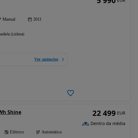
5 990
EUR
Manual
2011
badela (Lisboa)
Ver anúncios
22 499
kWh Shine
EUR
Dentro da média
Elétrico
Automática