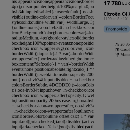
17 780
EUR
1199 cm3 • 101 
Promovido
28 9
Gasol
Manu