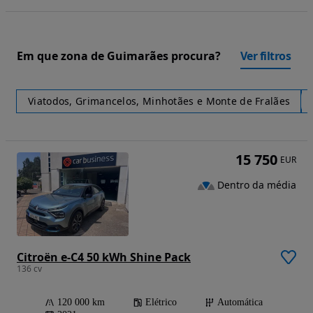
Em que zona de Guimarães procura?
Ver filtros
Viatodos, Grimancelos, Minhotães e Monte de Fralães
15 750
EUR
Dentro da média
Citroën e-C4 50 kWh Shine Pack
136 cv
120 000 km
Elétrico
Automática