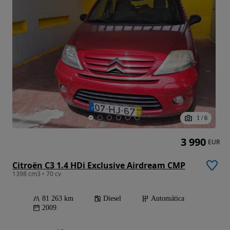
1
/
6
3 990
EUR
Citroën C3 1.4 HDi Exclusive Airdream CMP
1398 cm3 • 70 cv
81 263 km
Diesel
Automática
2009