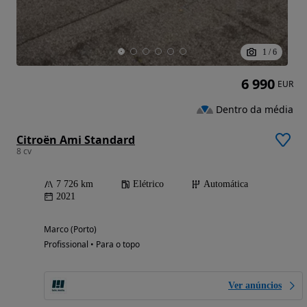
1
/
6
6 990
EUR
Dentro da média
Citroën Ami Standard
8 cv
7 726 km
Elétrico
Automática
2021
Marco (Porto)
Profissional • Para o topo
Ver anúncios