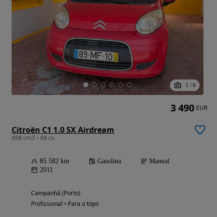
1
/
6
3 490
EUR
Citroën C1 1.0 SX Airdream
998 cm3 • 68 cv
85 582 km
Gasolina
Manual
2011
Campanhã (Porto)
Profissional • Para o topo