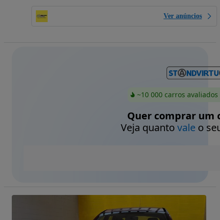
Ver anúncios
~10 000 carros avaliados
Quer comprar um c
Veja quanto
vale
o seu