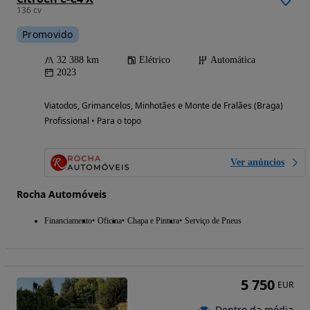
136 cv
Promovido
32 388 km
Elétrico
Automática
2023
Viatodos, Grimancelos, Minhotães e Monte de Fralães (Braga)
Profissional • Para o topo
Ver anúncios
Rocha Automóveis
Financiamento
Oficina
Chapa e Pintura
Serviço de Pneus
5 750
EUR
Dentro da média