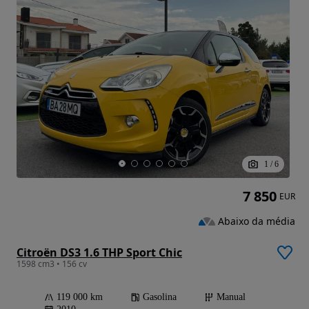
1
/
6
7 850
EUR
Abaixo da média
Citroën DS3 1.6 THP Sport Chic
1598 cm3 • 156 cv
119 000 km
Gasolina
Manual