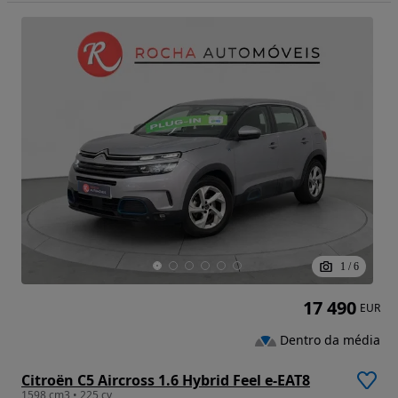
1
/
6
17 490
EUR
Dentro da média
Citroën C5 Aircross 1.6 Hybrid Feel e-EAT8
1598 cm3 • 225 cv