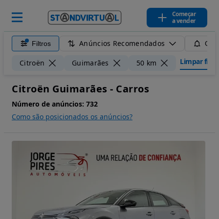
Começar
a vender
Anúncios Recomendados
Filtros
Guar
Limpar filtr
Citroën
Guimarães
50 km
Citroën Guimarães - Carros
Número de anúncios:
732
Como são posicionados os anúncios?