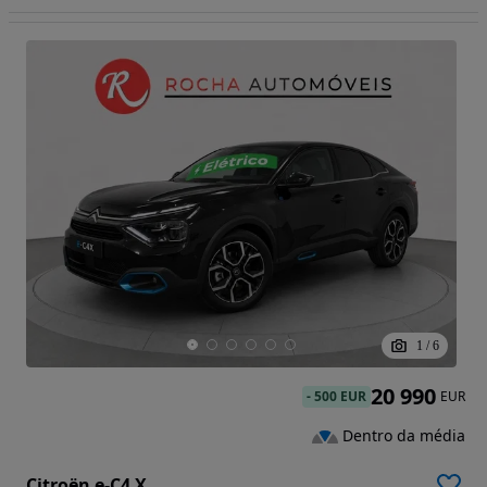
1
/
6
20 990
-
500 EUR
EUR
Dentro da média
Citroën e-C4 X