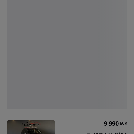
9 990
EUR