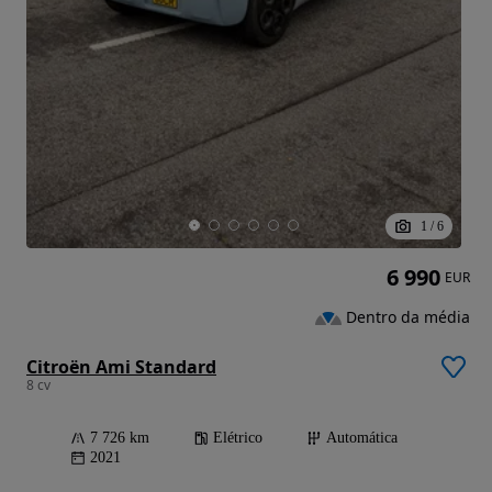
1
/
6
6 990
EUR
Dentro da média
Citroën Ami Standard
8 cv
7 726 km
Elétrico
Automática
2021