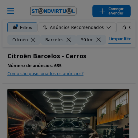
Começar
a vender
Anúncios Recomendados
Filtros
Guar
Limpar filtros
Citroën
Barcelos
50 km
Citroën Barcelos - Carros
Número de anúncios:
635
Como são posicionados os anúncios?