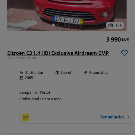
1
/
6
3 990
EUR
Citroën C3 1.4 HDi Exclusive Airdream CMP
1398 cm3 • 70 cv
81 263 km
Diesel
Automática
2009
Campanhã (Porto)
Profissional • Para o topo
Ver anúncios