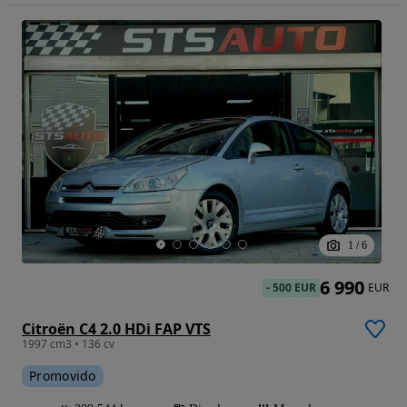
1
/
6
6 990
-
500 EUR
EUR
Citroën C4 2.0 HDi FAP VTS
1997 cm3 • 136 cv
Promovido