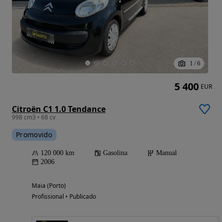
1
/
6
5 400
EUR
Citroën C1 1.0 Tendance
998 cm3 • 68 cv
Promovido
120 000 km
Gasolina
Manual
2006
Maia (Porto)
Profissional • Publicado