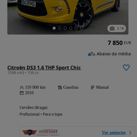
1
/
6
7 850
EUR
Abaixo da média
Citroën DS3 1.6 THP Sport Chic
1598 cm3 • 156 cv
119 000 km
Gasolina
Manual
2010
Cervães (Braga)
Profissional • Para o topo
Ver anúncios