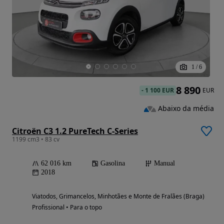
1
/
6
8 890
-
1 100 EUR
EUR
Abaixo da média
Citroën C3 1.2 PureTech C-Series
1199 cm3 • 83 cv
62 016 km
Gasolina
Manual
2018
Viatodos, Grimancelos, Minhotães e Monte de Fralães (Braga)
Profissional • Para o topo