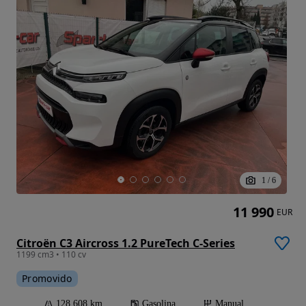
1
/
6
11 990
EUR
Citroën C3 Aircross 1.2 PureTech C-Series
1199 cm3 • 110 cv
Promovido
128 608 km
Gasolina
Manual