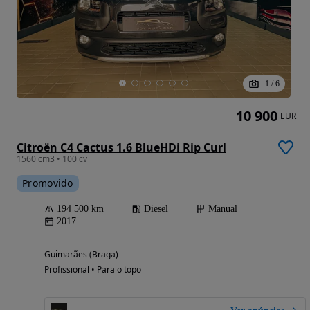
1
/
6
10 900
EUR
Citroën C4 Cactus 1.6 BlueHDi Rip Curl
1560 cm3 • 100 cv
Promovido
194 500 km
Diesel
Manual
2017
Guimarães (Braga)
Profissional • Para o topo