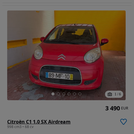
1
/
6
3 490
EUR
Citroën C1 1.0 SX Airdream
998 cm3 • 68 cv