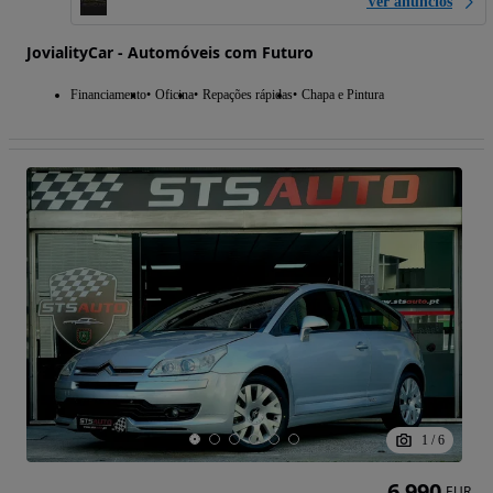
Ver anúncios
JovialityCar - Automóveis com Futuro
Financiamento
Oficina
Repações rápidas
Chapa e Pintura
1
/
6
6 990
EUR