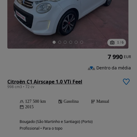
1
/
6
7 990
EUR
Dentro da média
Citroën C1 Airscape 1.0 VTi Feel
998 cm3 • 72 cv
127 500 km
Gasolina
Manual
2015
Bougado (São Martinho e Santiago) (Porto)
Profissional • Para o topo