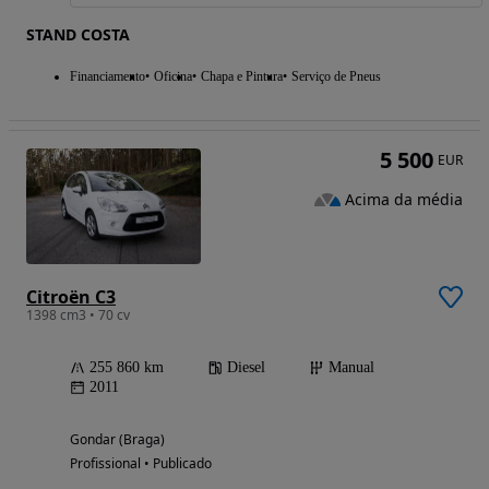
STAND COSTA
Financiamento
Oficina
Chapa e Pintura
Serviço de Pneus
5 500
EUR
Acima da média
Citroën C3
1398 cm3 • 70 cv
255 860 km
Diesel
Manual
2011
Gondar (Braga)
Profissional • Publicado