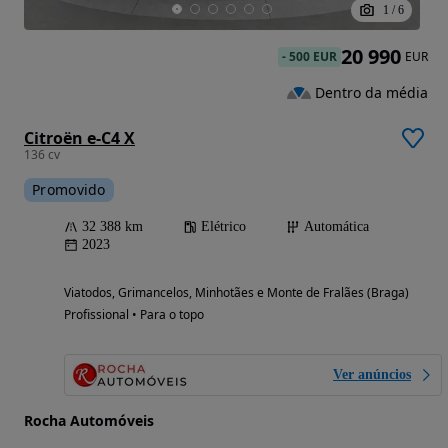
1
/
6
20 990
-
500 EUR
EUR
Dentro da média
Citroën e-C4 X
136 cv
Promovido
32 388 km
Elétrico
Automática
2023
Viatodos, Grimancelos, Minhotães e Monte de Fralães (Braga)
Profissional • Para o topo
Ver anúncios
Rocha Automóveis