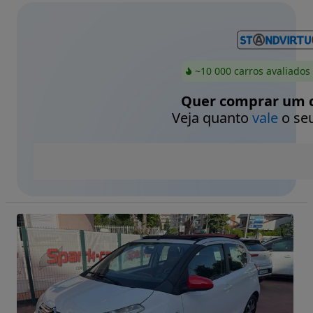
~10 000 carros avaliados
Quer comprar um c
Veja quanto
vale
o seu