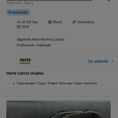
1499 cm3 • 130 cv
Promovido
43 611 km
Diesel
Automática
2024
Algueirão-Mem Martins (Lisboa)
Profissional • Publicado
Ver anúncios
Hertz Carros Usados
Financiamento
Chapa e Pintura
Rent-a-car
Seguro automóvel