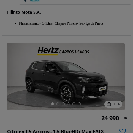
Filinto Mota S.A.
Financiamento
Oficina
Chapa e Pintura
Serviço de Pneus
1
/
6
24 990
EUR
Citroën C5 Aircross 1.5 BlueHDi Max EAT8