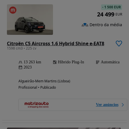
-
1 500 EUR
24 499
EUR
Dentro da média
Citroën C5 Aircross 1.6 Hybrid Shine e-EAT8
1598 cm3 • 225 cv
13 263 km
Híbrido Plug-In
Automática
2023
Algueirão-Mem Martins (Lisboa)
Profissional • Publicado
Ver anúncios