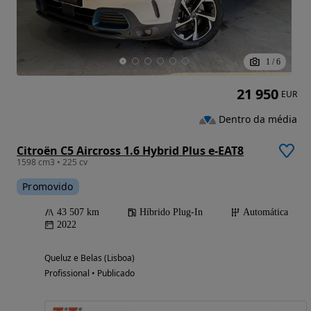
1
/
6
21 950
EUR
Dentro da média
Citroën C5 Aircross 1.6 Hybrid Plus e-EAT8
1598 cm3 • 225 cv
Promovido
43 507 km
Híbrido Plug-In
Automática
2022
Queluz e Belas (Lisboa)
Profissional • Publicado