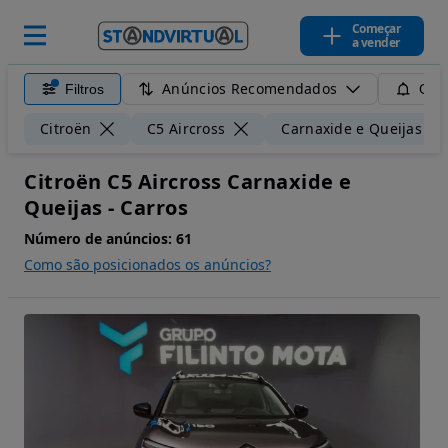
Começar
a vender
Anúncios Recomendados
Filtros
Guar
Citroën
C5 Aircross
Carnaxide e Queijas
Citroën C5 Aircross Carnaxide e
Queijas - Carros
Número de anúncios:
61
Como são posicionados os anúncios?