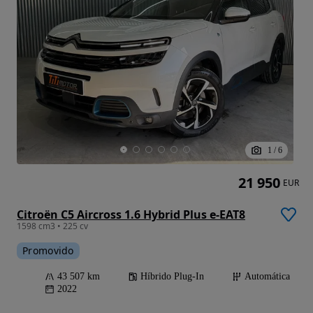
1
/
6
21 950
EUR
Citroën C5 Aircross 1.6 Hybrid Plus e-EAT8
1598 cm3 • 225 cv
Promovido
43 507 km
Híbrido Plug-In
Automática
2022