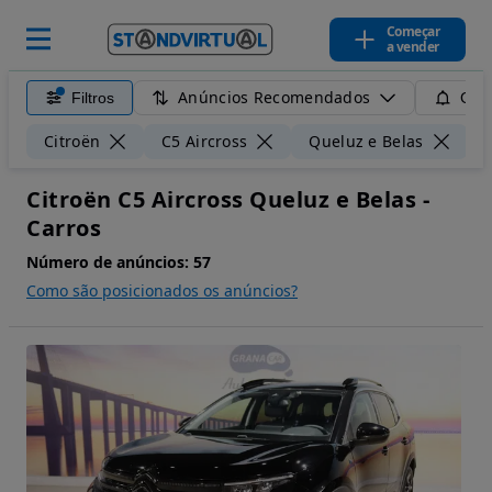
Começar
a vender
Anúncios Recomendados
Filtros
Guar
Citroën
C5 Aircross
Queluz e Belas
Citroën C5 Aircross Queluz e Belas -
Carros
Número de anúncios:
57
Como são posicionados os anúncios?