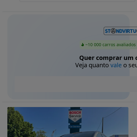
~10 000 carros avaliados
Quer comprar um c
Veja quanto
vale
o seu