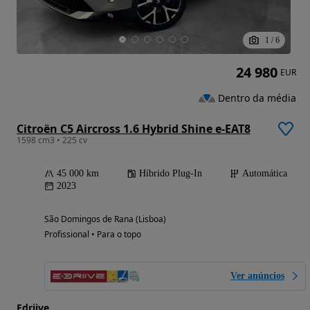
1
/
6
24 980
EUR
Dentro da média
Citroën C5 Aircross 1.6 Hybrid Shine e-EAT8
1598 cm3 • 225 cv
45 000 km
Híbrido Plug-In
Automática
2023
São Domingos de Rana (Lisboa)
Profissional • Para o topo
Ver anúncios
Edriive