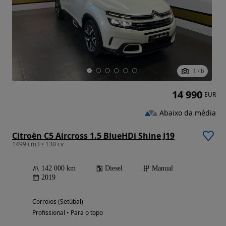
1
/
6
14 990
EUR
Abaixo da média
Citroën C5 Aircross 1.5 BlueHDi Shine J19
1499 cm3 • 130 cv
142 000 km
Diesel
Manual
2019
Corroios (Setúbal)
Profissional • Para o topo