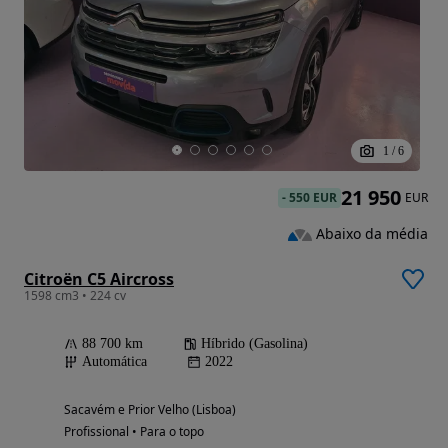
1
/
6
21 950
-
550 EUR
EUR
Abaixo da média
Citroën C5 Aircross
1598 cm3 • 224 cv
88 700 km
Híbrido (Gasolina)
Automática
2022
Sacavém e Prior Velho (Lisboa)
Profissional • Para o topo