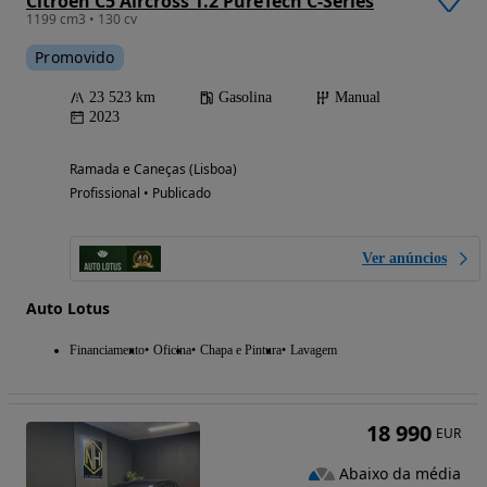
Citroën C5 Aircross 1.2 PureTech C-Series
1199 cm3 • 130 cv
Promovido
23 523 km
Gasolina
Manual
2023
Ramada e Caneças (Lisboa)
Profissional • Publicado
Ver anúncios
Auto Lotus
Financiamento
Oficina
Chapa e Pintura
Lavagem
18 990
EUR
Abaixo da média