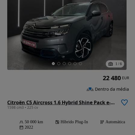
1
/
6
22 480
EUR
Dentro da média
Citroën C5 Aircross 1.6 Hybrid Shine Pack e-EAT8
1598 cm3 • 225 cv
50 000 km
Híbrido Plug-In
Automática
2022