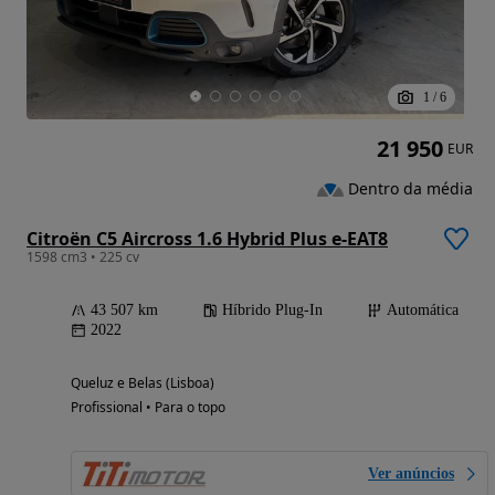
1
/
6
21 950
EUR
Dentro da média
Citroën C5 Aircross 1.6 Hybrid Plus e-EAT8
1598 cm3 • 225 cv
43 507 km
Híbrido Plug-In
Automática
2022
Queluz e Belas (Lisboa)
Profissional • Para o topo
Ver anúncios