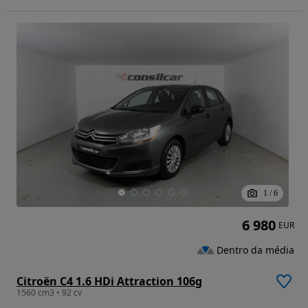
1
/
6
6 980
EUR
Dentro da média
Citroën C4 1.6 HDi Attraction 106g
1560 cm3 • 92 cv