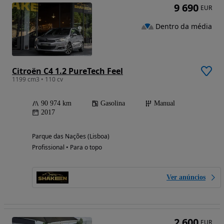
9 690
EUR
Dentro da média
Citroën C4 1.2 PureTech Feel
1199 cm3 • 110 cv
90 974 km
Gasolina
Manual
2017
Parque das Nações (Lisboa)
Profissional • Para o topo
Ver anúncios
2 600
EUR