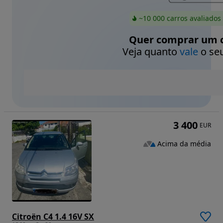
~10 000 carros avaliados
Quer comprar um c
Veja quanto
vale
o seu
3 400
EUR
Acima da média
Citroën C4 1.4 16V SX