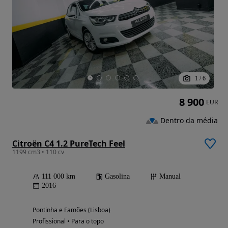
1
/
6
8 900
EUR
Dentro da média
Citroën C4 1.2 PureTech Feel
1199 cm3 • 110 cv
111 000 km
Gasolina
Manual
2016
Pontinha e Famões (Lisboa)
Profissional • Para o topo