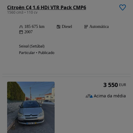
Citroën C4 1.6 HDi VTR Pack CMP6
1560 cm3 • 110 cv
185 675 km
Diesel
Automática
2007
Seixal (Setúbal)
Particular • Publicado
3 550
EUR
Acima da média