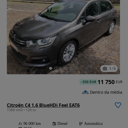
1
/
6
11 750
-
550 EUR
EUR
Dentro da média
Citroën C4 1.6 BlueHDi Feel EAT6
1560 cm3 • 120 cv
96 000 km
Diesel
Automática