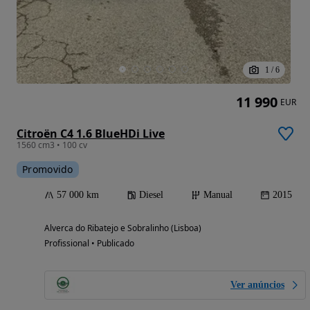
1
/
6
11 990
EUR
Citroën C4 1.6 BlueHDi Live
1560 cm3 • 100 cv
Promovido
57 000 km
Diesel
Manual
2015
Alverca do Ribatejo e Sobralinho (Lisboa)
Profissional • Publicado
Ver anúncios