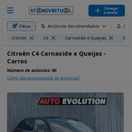
Começar
a vender
Anúncios Recomendados
Filtros
Guar
Citroën
C4
Carnaxide e Queijas
50 
Citroën C4 Carnaxide e Queijas -
Carros
Número de anúncios:
90
Como são posicionados os anúncios?