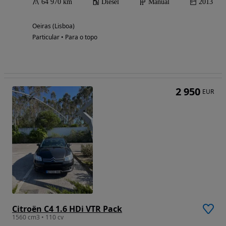
64 970 km
Diesel
Manual
2013
Oeiras (Lisboa)
Particular • Para o topo
2 950
EUR
Citroën C4 1.6 HDi VTR Pack
1560 cm3 • 110 cv