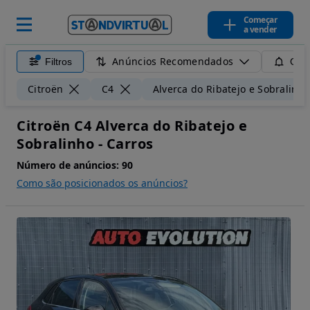
Começar
a vender
Anúncios Recomendados
Filtros
Guar
Citroën
C4
Alverca do Ribatejo e Sobralinh
Citroën C4 Alverca do Ribatejo e
Sobralinho - Carros
Número de anúncios:
90
Como são posicionados os anúncios?