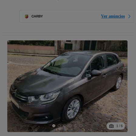
Ver anúncios
1
/
6