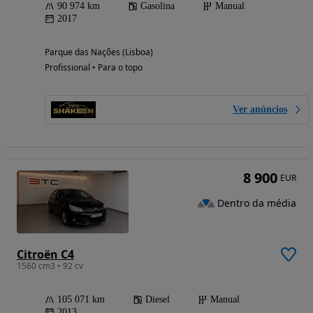
90 974 km
Gasolina
Manual
2017
Parque das Nações (Lisboa)
Profissional • Para o topo
Ver anúncios
8 900
EUR
Dentro da média
Citroën C4
1560 cm3 • 92 cv
105 071 km
Diesel
Manual
2013