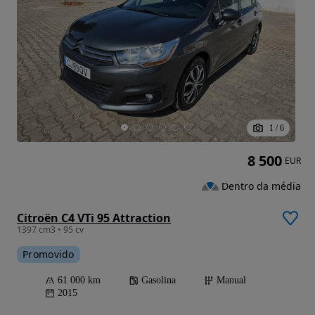
1
/
6
8 500
EUR
Dentro da média
Citroën C4 VTi 95 Attraction
1397 cm3 • 95 cv
Promovido
61 000 km
Gasolina
Manual
2015