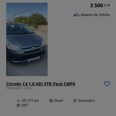
3 500
EUR
Abaixo da média
Citroën C4 1.6 HDi VTR Pack CMP6
1560 cm3 • 110 cv
185 675 km
Diesel
Automática
2007