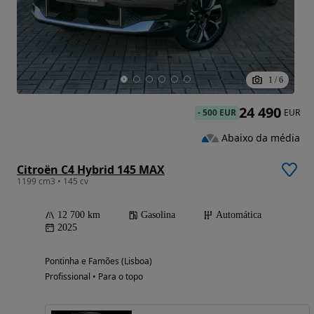
1
/
6
24 490
-
500 EUR
EUR
Abaixo da média
Citroën C4 Hybrid 145 MAX
1199 cm3 • 145 cv
12 700 km
Gasolina
Automática
2025
Pontinha e Famões (Lisboa)
Profissional • Para o topo