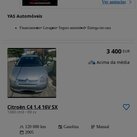
Ver anúncios
YAS Automóveis
Financiamento
Lavagem
Seguro automóvel
Entrega em casa
3 400
EUR
Acima da média
Citroën C4 1.4 16V SX
1360 cm3 • 89 cv
120 000 km
Gasolina
Manual
2005