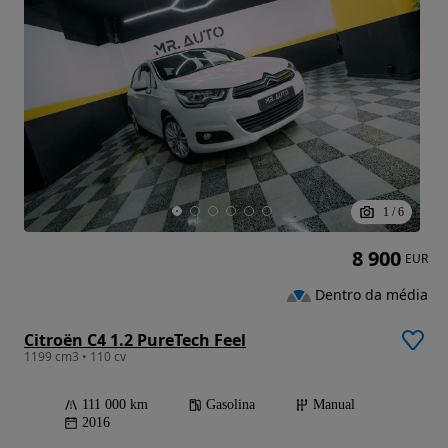
1
/
6
8 900
EUR
Dentro da média
Citroën C4 1.2 PureTech Feel
1199 cm3 • 110 cv
111 000 km
Gasolina
Manual
2016