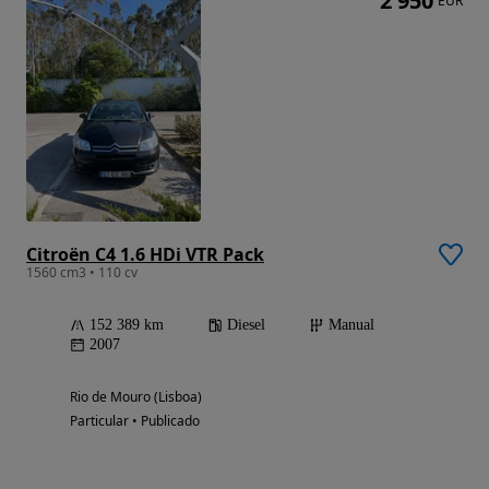
2 950
EUR
Citroën C4 1.6 HDi VTR Pack
1560 cm3 • 110 cv
152 389 km
Diesel
Manual
2007
Rio de Mouro (Lisboa)
Particular • Publicado