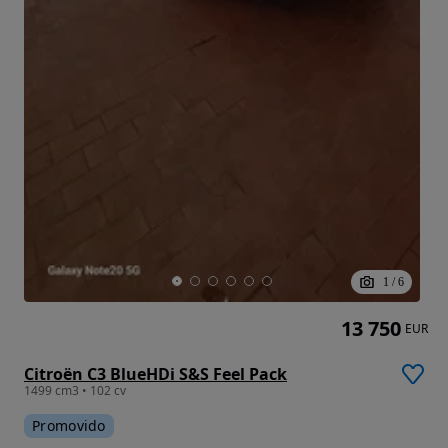
1
/
6
13 750
EUR
Citroën C3 BlueHDi S&S Feel Pack
1499 cm3 • 102 cv
Promovido