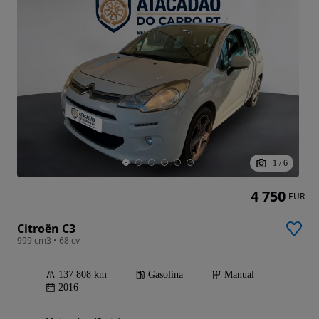
1
/
6
4 750
EUR
Citroën C3
999 cm3 • 68 cv
137 808 km
Gasolina
Manual
2016