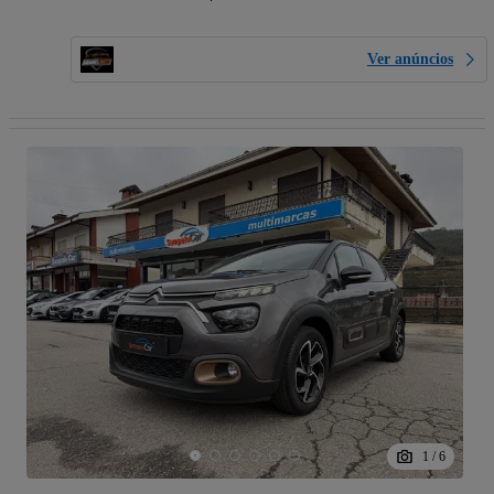
Ver anúncios
1
/
6