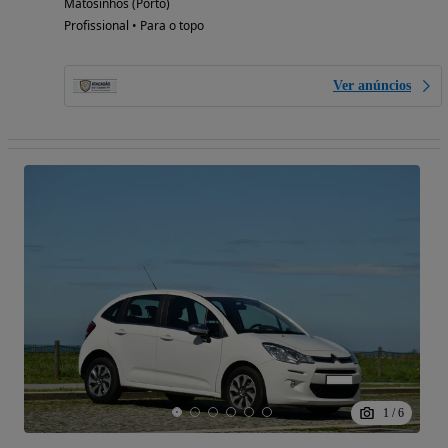
Matosinhos (Porto)
Profissional • Para o topo
Ver anúncios
1
/
6