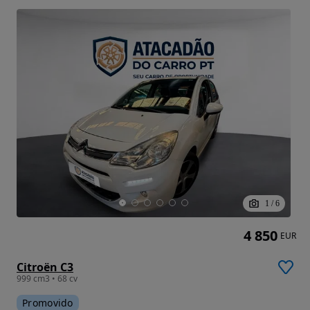
1
/
6
4 850
EUR
Citroën C3
999 cm3 • 68 cv
Promovido