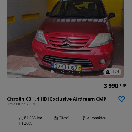
1
/
6
3 990
EUR
Citroën C3 1.4 HDi Exclusive Airdream CMP
1398 cm3 • 70 cv
81 263 km
Diesel
Automática
2009