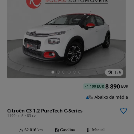
1
/
6
8 890
-
1 100 EUR
EUR
Abaixo da média
Citroën C3 1.2 PureTech C-Series
1199 cm3 • 83 cv
62 016 km
Gasolina
Manual