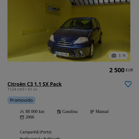
1
/
6
2 500
EUR
Citroën C3 1.1 SX Pack
1124 cm3 • 61 cv
Promovido
88 000 km
Gasolina
Manual
2006
Campanhã (Porto)
Profissional • Publicado