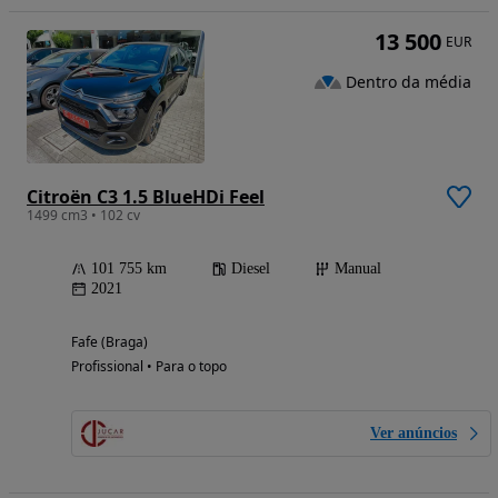
13 500
EUR
Dentro da média
Citroën C3 1.5 BlueHDi Feel
1499 cm3 • 102 cv
101 755 km
Diesel
Manual
2021
Fafe (Braga)
Profissional • Para o topo
Ver anúncios