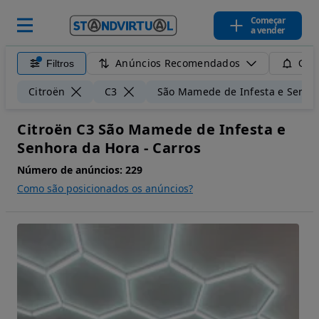
Começar
a vender
Anúncios Recomendados
Filtros
Guar
Citroën
C3
São Mamede de Infesta e Senho
Citroën C3 São Mamede de Infesta e
Senhora da Hora - Carros
Número de anúncios:
229
Como são posicionados os anúncios?