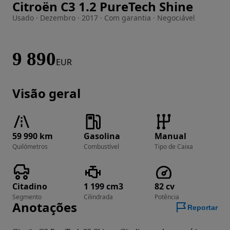
Citroën C3 1.2 PureTech Shine
Imagem 1 de 24
Usado · Dezembro · 2017 · Com garantia · Negociável
9 890
EUR
Visão geral
59 990 km
Gasolina
Manual
Quilómetros
Combustível
Tipo de Caixa
Citadino
1 199 cm3
82 cv
Segmento
Cilindrada
Potência
Anotações
Reportar