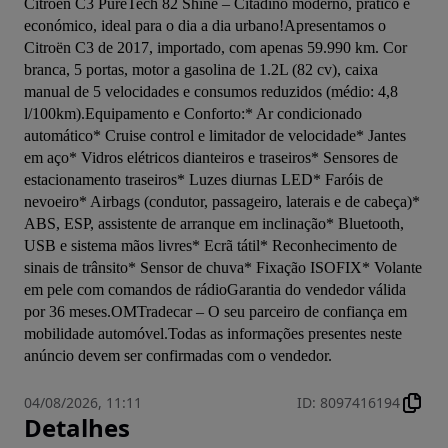
Citroën C3 PureTech 82 Shine – Citadino moderno, prático e 
económico, ideal para o dia a dia urbano!Apresentamos o 
Citroën C3 de 2017, importado, com apenas 59.990 km. Cor 
branca, 5 portas, motor a gasolina de 1.2L (82 cv), caixa 
manual de 5 velocidades e consumos reduzidos (médio: 4,8 
l/100km).Equipamento e Conforto:* Ar condicionado 
automático* Cruise control e limitador de velocidade* Jantes 
em aço* Vidros elétricos dianteiros e traseiros* Sensores de 
estacionamento traseiros* Luzes diurnas LED* Faróis de 
nevoeiro* Airbags (condutor, passageiro, laterais e de cabeça)* 
ABS, ESP, assistente de arranque em inclinação* Bluetooth, 
USB e sistema mãos livres* Ecrã tátil* Reconhecimento de 
sinais de trânsito* Sensor de chuva* Fixação ISOFIX* Volante 
em pele com comandos de rádioGarantia do vendedor válida 
por 36 meses.OMTradecar – O seu parceiro de confiança em 
mobilidade automóvel.Todas as informações presentes neste 
anúncio devem ser confirmadas com o vendedor.
04/08/2026, 11:11
ID
:
8097416194
Detalhes