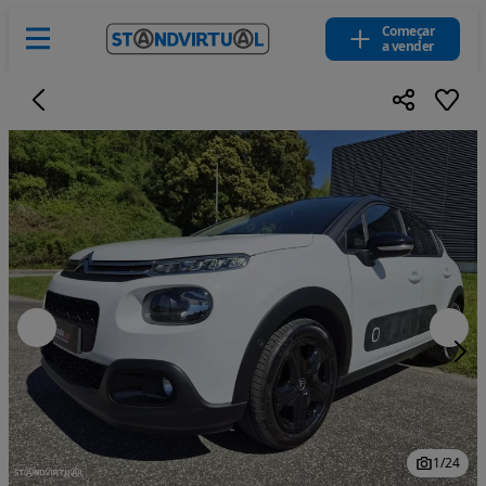
Começar
a vender
1
/
24