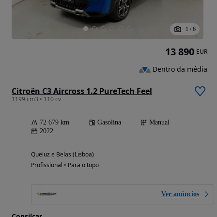
1
/
6
13 890
EUR
Dentro da média
Citroën C3 Aircross 1.2 PureTech Feel
1199 cm3 • 110 cv
72 679 km
Gasolina
Manual
2022
Queluz e Belas (Lisboa)
Profissional • Para o topo
Ver anúncios
Consilcar