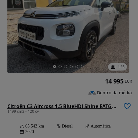
1
/
6
14 995
EUR
Dentro da média
Citroën C3 Aircross 1.5 BlueHDi Shine EAT6 S&S
1499 cm3 • 120 cv
65 543 km
Diesel
Automática
2020