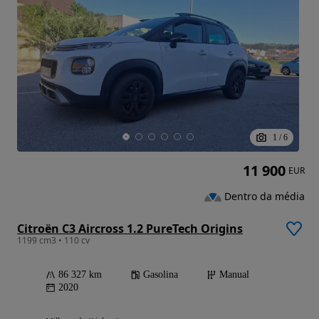
1
/
6
11 900
EUR
Dentro da média
Citroën C3 Aircross 1.2 PureTech Origins
1199 cm3 • 110 cv
86 327 km
Gasolina
Manual
2020