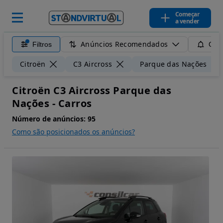
Começar
a vender
Anúncios Recomendados
Filtros
Guar
Citroën
C3 Aircross
Parque das Nações
Citroën C3 Aircross Parque das
Nações - Carros
Número de anúncios:
95
Como são posicionados os anúncios?