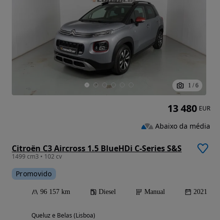
1
/
6
13 480
EUR
Abaixo da média
Citroën C3 Aircross 1.5 BlueHDi C-Series S&S
1499 cm3 • 102 cv
Promovido
96 157 km
Diesel
Manual
2021
Queluz e Belas (Lisboa)