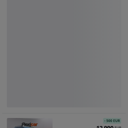
-
500 EUR
12 990
EUR