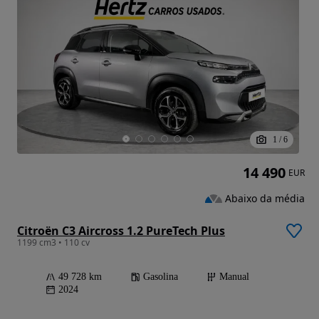
1
/
6
14 490
EUR
Abaixo da média
Citroën C3 Aircross 1.2 PureTech Plus
1199 cm3 • 110 cv
49 728 km
Gasolina
Manual
2024