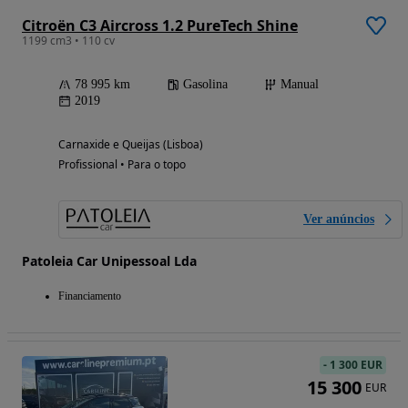
Citroën C3 Aircross 1.2 PureTech Shine
1199 cm3 • 110 cv
78 995 km
Gasolina
Manual
2019
Carnaxide e Queijas (Lisboa)
Profissional • Para o topo
Ver anúncios
Patoleia Car Unipessoal Lda
Financiamento
-
1 300 EUR
15 300
EUR