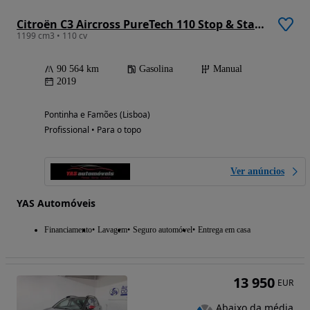
Citroën C3 Aircross PureTech 110 Stop & Start Shine
1199 cm3 • 110 cv
90 564 km
Gasolina
Manual
2019
Pontinha e Famões (Lisboa)
Profissional • Para o topo
Ver anúncios
YAS Automóveis
Financiamento
Lavagem
Seguro automóvel
Entrega em casa
13 950
EUR
Abaixo da média