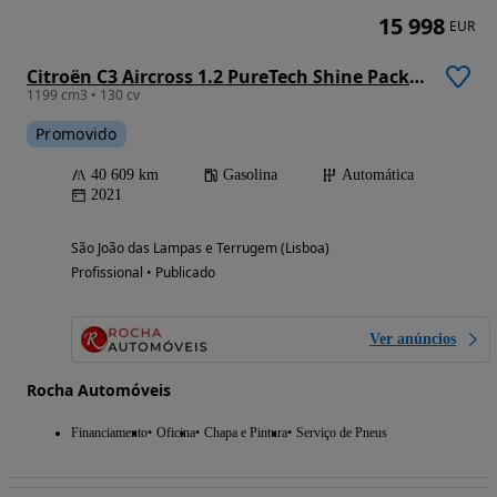
15 998
EUR
Citroën C3 Aircross 1.2 PureTech Shine Pack EAT6
1199 cm3 • 130 cv
Promovido
40 609 km
Gasolina
Automática
2021
São João das Lampas e Terrugem (Lisboa)
Profissional • Publicado
Ver anúncios
Rocha Automóveis
Financiamento
Oficina
Chapa e Pintura
Serviço de Pneus