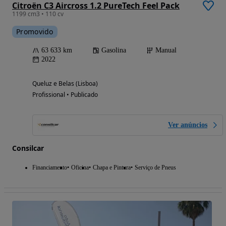
Citroën C3 Aircross 1.2 PureTech Feel Pack
1199 cm3 • 110 cv
Promovido
63 633 km
Gasolina
Manual
2022
Queluz e Belas (Lisboa)
Profissional • Publicado
Ver anúncios
Consilcar
Financiamento
Oficina
Chapa e Pintura
Serviço de Pneus