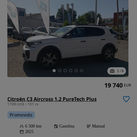
1
/
6
19 740
EUR
Citroën C3 Aircross 1.2 PureTech Plus
1199 cm3 • 101 cv
Promovido
6 500 km
Gasolina
Manual
2025