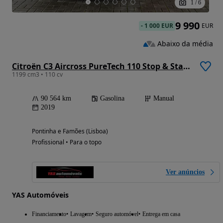
1
/
6
9 990
-
1 000 EUR
EUR
Abaixo da média
Citroën C3 Aircross PureTech 110 Stop & Start Shine
1199 cm3 • 110 cv
90 564 km
Gasolina
Manual
2019
Pontinha e Famões (Lisboa)
Profissional • Para o topo
Ver anúncios
YAS Automóveis
Financiamento
Lavagem
Seguro automóvel
Entrega em casa