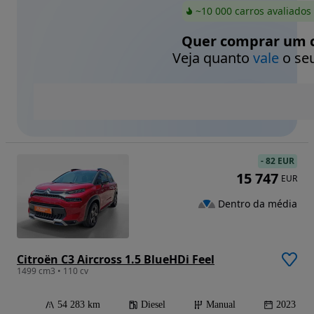
~10 000 carros avaliados
Quer comprar um c
Veja quanto
vale
o seu
-
82 EUR
15 747
EUR
Dentro da média
Citroën C3 Aircross 1.5 BlueHDi Feel
1499 cm3 • 110 cv
54 283 km
Diesel
Manual
2023