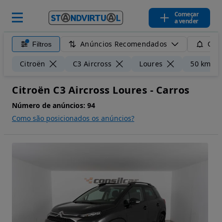
Começar
a vender
Anúncios Recomendados
Filtros
Guar
Citroën
C3 Aircross
Loures
50 km
Citroën C3 Aircross Loures - Carros
Número de anúncios:
94
Como são posicionados os anúncios?