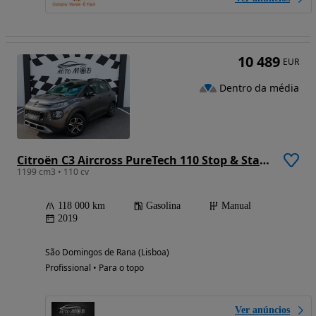
10 489
EUR
Dentro da média
Citroën C3 Aircross PureTech 110 Stop & Start Feel
1199 cm3 • 110 cv
118 000 km
Gasolina
Manual
2019
São Domingos de Rana (Lisboa)
Profissional • Para o topo
Ver anúncios