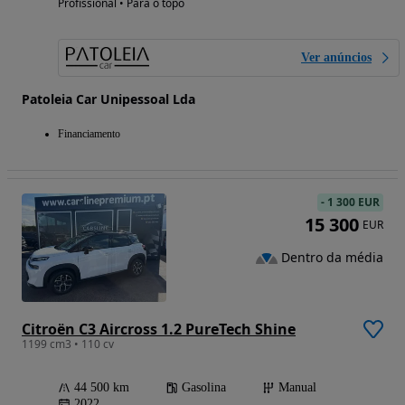
Profissional • Para o topo
Ver anúncios
Patoleia Car Unipessoal Lda
Financiamento
-
1 300 EUR
15 300
EUR
Dentro da média
Citroën C3 Aircross 1.2 PureTech Shine
1199 cm3 • 110 cv
44 500 km
Gasolina
Manual
2022