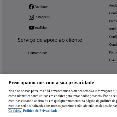
Ajud
Facebook
Cont
Instagram
Polít
YouTube
Intel
Confi
Serviço de apoio ao cliente
Condi
Polít
Contacte-nos
Livro
Preocupamo-nos com a sua privacidade
Nós e os nossos parceiros
375
armazenamos e/ou acedemos a informações num 
como identificadores únicos em cookies para tratar dados pessoais. Pode aceit
escolhas clicando abaixo ou em qualquer momento na página da política de p
escolhas serão sinalizadas aos nossos parceiros e não afetarão os dados de n
Cookies,
Política de Privacidade