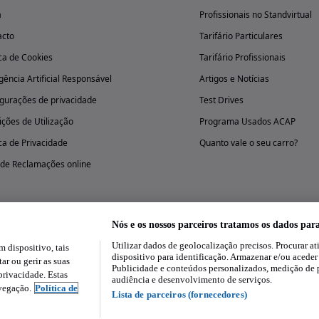
a
Profissionais no Standvirtual
acto
Tarifário Particulares
ica de Cookies
Tarifário Profissionais
igência Artificial Responsável
Artigos e Notícias
gurações de privacidade
Test Drives
ções de Utilização
Programa Usados ACAP
ica de Privacidade
Quanto vale o seu carro?
 de Reclamações online
Nós e os nossos parceiros tratamos os dados par
Utilizar dados de geolocalização precisos. Procurar at
dispositivo, tais
Experimenta a aplicação
dispositivo para identificação. Armazenar e/ou aceder
ar ou gerir as suas
Publicidade e conteúdos personalizados, medição de 
rivacidade. Estas
audiência e desenvolvimento de serviços.
avegação.
Política de
Lista de parceiros (fornecedores)