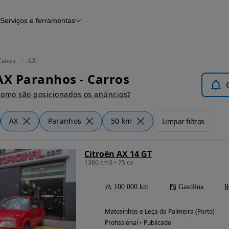
Serviços e ferramentas
Financiamento
Avaliar o meu carro
iamento
Serviço de check-up
Histórico do veículo
itroën
AX
Notícias e artigos
AX Paranhos - Carros
omo são posicionados os anúncios?
AX
Paranhos
50 km
Limpar filtros
Citroën AX 14 GT
1360 cm3 • 75 cv
100 000 km
Gasolina
Matosinhos e Leça da Palmeira (Porto)
Profissional • Publicado