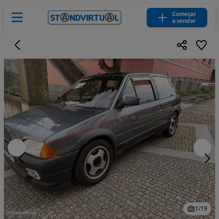
Começar
a vender
1
/
19