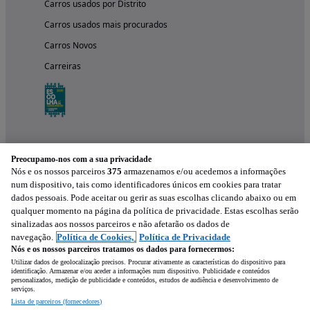
Carros usados por Distrito
Carros usados mais procurados
Carros Novos
Carreiras
Preocupamo-nos com a sua privacidade
Nós e os nossos parceiros
375
armazenamos e/ou acedemos a informações
num dispositivo, tais como identificadores únicos em cookies para tratar
dados pessoais. Pode aceitar ou gerir as suas escolhas clicando abaixo ou em
qualquer momento na página da política de privacidade. Estas escolhas serão
Experimenta a aplicação
sinalizadas aos nossos parceiros e não afetarão os dados de
navegação.
Política de Cookies,
Política de Privacidade
Nós e os nossos parceiros tratamos os dados para fornecermos:
Utilizar dados de geolocalização precisos. Procurar ativamente as características do dispositivo para
identificação. Armazenar e/ou aceder a informações num dispositivo. Publicidade e conteúdos
personalizados, medição de publicidade e conteúdos, estudos de audiência e desenvolvimento de
serviços.
Lista de parceiros (fornecedores)
Mensagem