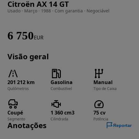
Citroën AX 14 GT
Imagem 1 de 19
Usado · Março · 1988 · Com garantia · Negociável
6 750
EUR
Visão geral
201 212 km
Gasolina
Manual
Quilómetros
Combustível
Tipo de Caixa
Coupé
1 360 cm3
75 cv
Segmento
Cilindrada
Potência
Anotações
Reportar