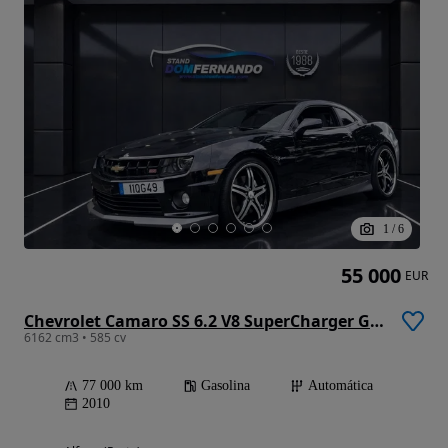
1
/
6
55 000
EUR
Chevrolet Camaro SS 6.2 V8 SuperCharger GPL
6162 cm3 • 585 cv
77 000 km
Gasolina
Automática
2010