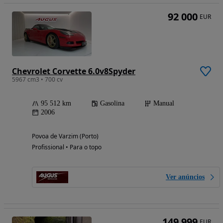
92 000
EUR
Chevrolet Corvette 6.0v8Spyder
5967 cm3 • 700 cv
95 512 km
Gasolina
Manual
2006
Povoa de Varzim (Porto)
Profissional • Para o topo
Ver anúncios
149 999
EUR