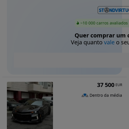
~10 000 carros avaliados
Quer comprar um c
Veja quanto
vale
o seu
37 500
EUR
Dentro da média