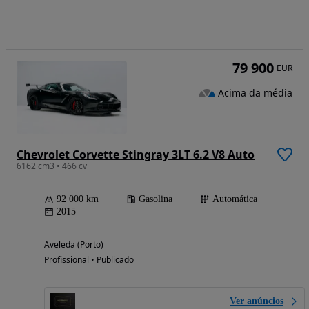
79 900
EUR
Acima da média
Chevrolet Corvette Stingray 3LT 6.2 V8 Auto
6162 cm3 • 466 cv
92 000 km
Gasolina
Automática
2015
Aveleda (Porto)
Profissional • Publicado
Ver anúncios