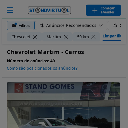
Começar
a vender
Anúncios Recomendados
Filtros
Guar
Limpar filtros
Chevrolet
Martim
50 km
Chevrolet Martim - Carros
Número de anúncios:
40
Como são posicionados os anúncios?