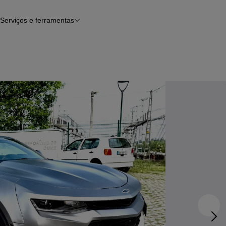
Serviços e ferramentas
Financiamento
Avaliar o meu carro
iamento
Serviço de check-up
Histórico do veículo
Notícias e artigos