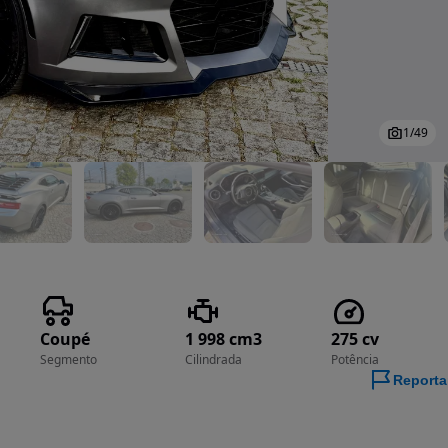
1
/
49
Coupé
1 998 cm3
275 cv
Segmento
Cilindrada
Potência
Reporta