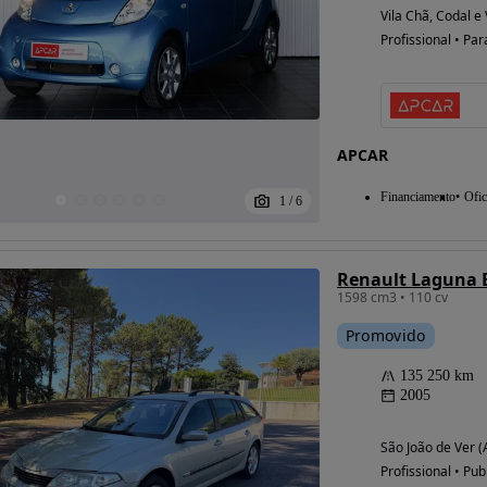
Vila Chã, Codal e
Profissional • Par
Possibilidade de
financiamento
APCAR
Financiamento
Ofic
1
/
6
Renault Laguna 
1598 cm3 • 110 cv
Promovido
135 250 km
2005
São João de Ver (
Profissional • Pub