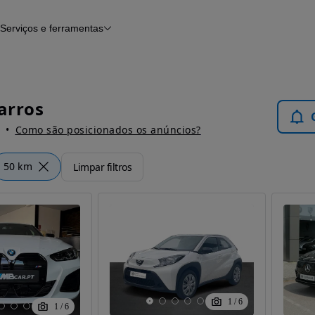
Serviços e ferramentas
Financiamento
Avaliar o meu carro
iamento
Serviço de check-up
Histórico do veículo
Notícias e artigos
Carros
Como são posicionados os anúncios?
50 km
Limpar filtros
1
/
6
1
/
6