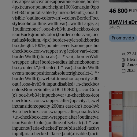
46 800
EUR
340 cv
Promovido
22 8
Elétr
Autom
2023