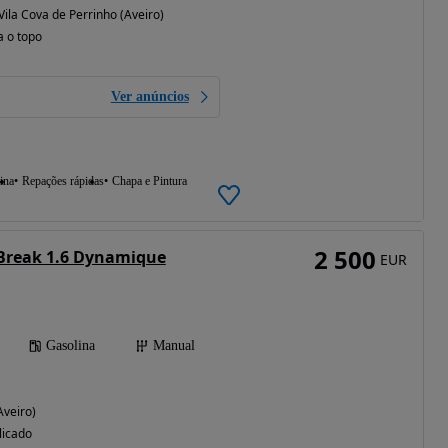
 Vila Cova de Perrinho (Aveiro)
a o topo
Ver anúncios
ina
Repações rápidas
Chapa e Pintura
2 500
Break 1.6 Dynamique
EUR
Gasolina
Manual
Aveiro)
licado