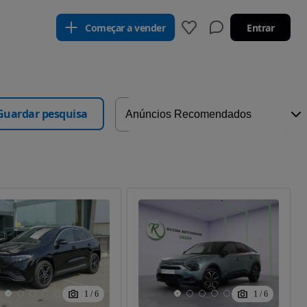
Começar a vender
Entrar
Guardar pesquisa
1
/
6
1
/
6