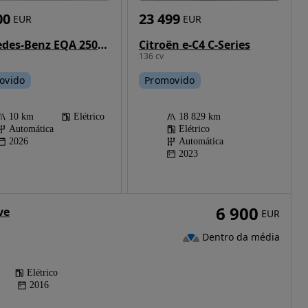
23 499
00
EUR
EUR
Citroën e-C4 C-Series
Mercedes-Benz EQA 250+ AMG Line
136 cv
Promovido
ovido
18 829 km
10 km
Elétrico
Elétrico
Automática
Automática
2026
2023
6 900
ve
EUR
Dentro da média
Elétrico
2016