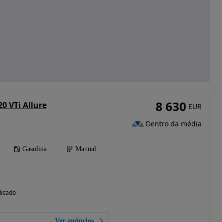
8 630
0 VTi Allure
EUR
Dentro da média
Gasolina
Manual
licado
Ver anúncios