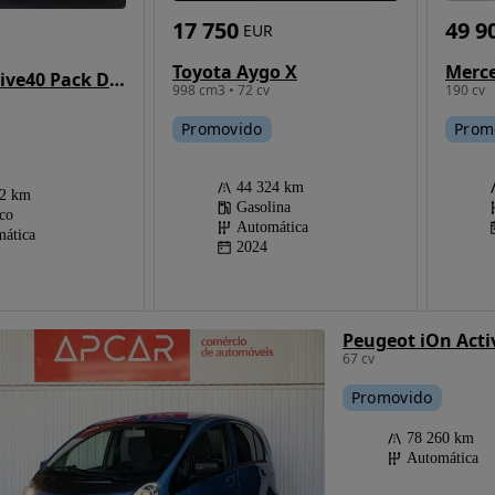
49 9
17 750
EUR
Toyota Aygo X
BMW i4 eDrive40 Pack Desportivo M Pro
190 cv
998 cm3 • 72 cv
Prom
Promovido
44 324 km
12 km
Gasolina
ico
Automática
ática
2024
Peugeot iOn Acti
67 cv
Promovido
78 260 km
Automática