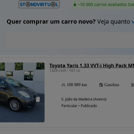
~10 000 carros avaliados to
Quer comprar um carro novo?
Veja quanto
Toyota Yaris 1.33 VVT-i High Pack 
1329 cm3 • 101 cv
108 989 km
Gasolina
S. João da Madeira (Aveiro)
Particular • Publicado