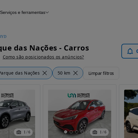
Serviços e ferramentas
Financiamento
Avaliar o meu carro
iamento
Serviço de check-up
Histórico do veículo
BYD
Notícias e artigos
ue das Nações - Carros
Como são posicionados os anúncios?
Parque das Nações
50 km
Limpar filtros
1
/
6
1
/
6