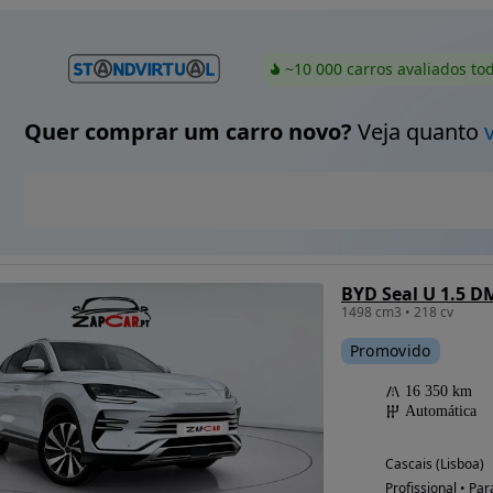
~10 000 carros avaliados to
Quer comprar um carro novo?
Veja quanto
BYD Seal U 1.5 D
1498 cm3 • 218 cv
Promovido
16 350 km
Automática
Cascais (Lisboa)
Profissional • Par