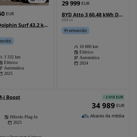
29 999
EUR
50
EUR
BYD Atto 3 60.48 kWh Design
204 cv
BYD Dolphin Surf 43.2 kWh Comfort
Promovido
ovido
10 000 km
Elétrico
3 332 km
Automática
Elétrico
2024
Automática
2025
M-i Boost
-
2 010 EUR
34 989
EUR
Abaixo da média
Híbrido Plug-In
2025