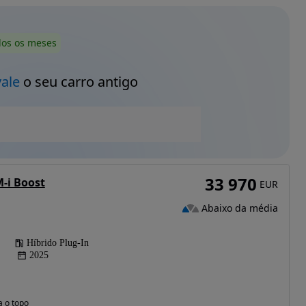
dos os meses
vale
o seu carro antigo
33 970
M-i Boost
EUR
Abaixo da média
Híbrido Plug-In
2025
a o topo