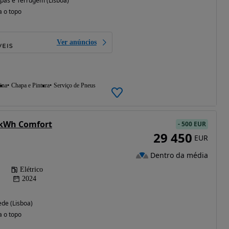
pas e Terrugem (Lisboa)
a o topo
Ver anúncios
ina
Chapa e Pintura
Serviço de Pneus
 kWh Comfort
-
500 EUR
29 450
EUR
Dentro da média
Elétrico
2024
ede (Lisboa)
a o topo