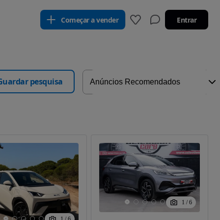
Começar a vender
Entrar
Guardar pesquisa
1
/
6
1
/
6