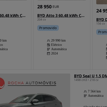
28 950
EUR
24 9
BYD Atto 3 60.48 kWh Comfort
BYD Atto 3 60.48 kWh Comfort
204 cv
156 cv
Promovido
Prom
29 990 km
50 km
Elétrico
ico
Automática
ática
2024
BYD Seal U 1.5 D
1498 cm3 • 218 cv
7 564 km
Automática