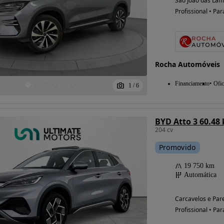
São João das Lam
Profissional • Par
Possibilidade de
financiamento
Rocha Automóveis
Financiamento
Ofic
1
/
6
BYD Atto 3 60.48
204 cv
Promovido
19 750 km
Automática
Carcavelos e Par
Profissional • Par