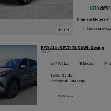
Ultimate Motors ®
Financiamento
Lav
1
/
6
BYD Atto 3 EVO 74.8 kWh Design
313 cv
7 000 km
Elétrico
A
Setúbal (Setúbal)
Profissional • Para o topo