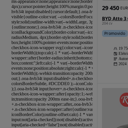
29 450
EUR
204 cv
Promovido
19 7
Elétr
Autom
2024