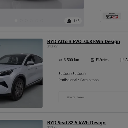
1
/
6
BYD Atto 3 EVO 74.8 kWh Design
313 cv
6 500 km
Elétrico
A
Setúbal (Setúbal)
Profissional • Para o topo
BYD Seal 82.5 kWh Design
313 cv