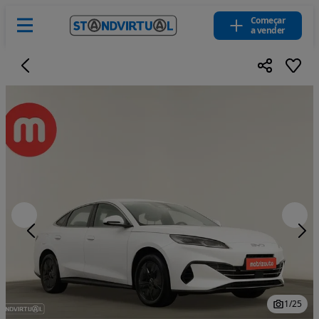
Começar
a vender
1
/
25