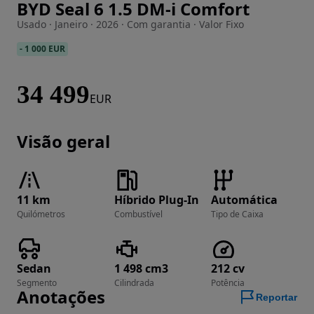
BYD Seal 6 1.5 DM-i Comfort
Imagem 1 de 25
Usado · Janeiro · 2026 · Com garantia · Valor Fixo
-
1 000 EUR
34 499
EUR
Visão geral
11 km
Híbrido Plug-In
Automática
Quilómetros
Combustível
Tipo de Caixa
Sedan
1 498 cm3
212 cv
Segmento
Cilindrada
Potência
Anotações
Reportar