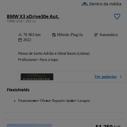
Dentro da média
BMW X3 xDrive30e Aut.
1998 cm3 • 292 cv
76 963 km
Híbrido Plug-In
Automática
2022
Póvoa de Santo Adrião e Olival Basto (Lisboa)
Profissional • Para o topo
Ver anúncios
Flexishields
Financiamento
Oficina
Repações rápidas
Lavagem
51 250
EUR