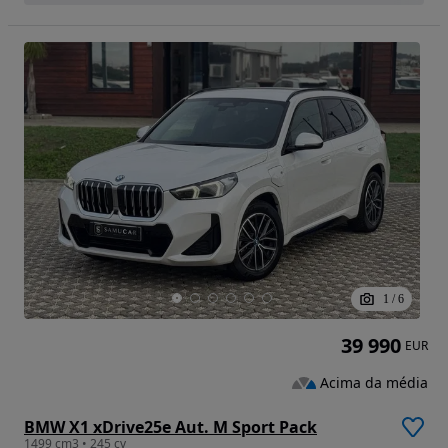
1
/
6
39 990
EUR
Acima da média
BMW X1 xDrive25e Aut. M Sport Pack
1499 cm3 • 245 cv