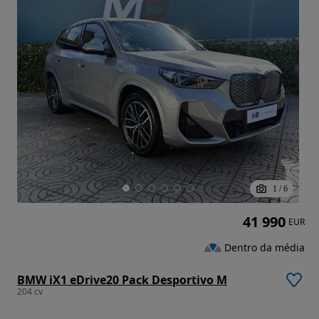
1
/
6
41 990
EUR
Dentro da média
BMW iX1 eDrive20 Pack Desportivo M
204 cv