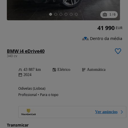
1
/
6
41 990
EUR
Dentro da média
BMW i4 eDrive40
340 cv
43 887 km
Elétrico
Automática
2024
Odivelas (Lisboa)
Profissional • Para o topo
Ver anúncios
Transmicar