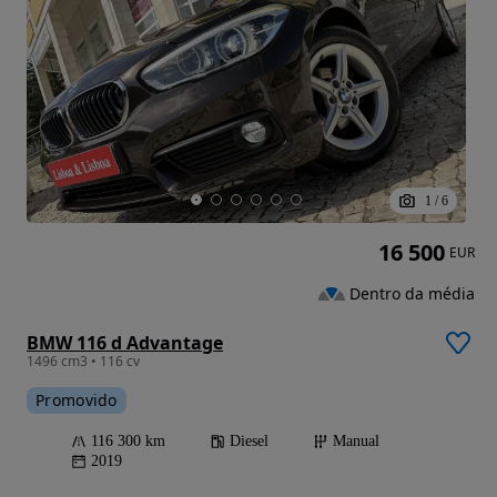
1
/
6
16 500
EUR
Dentro da média
BMW 116 d Advantage
1496 cm3 • 116 cv
Promovido
116 300 km
Diesel
Manual
2019