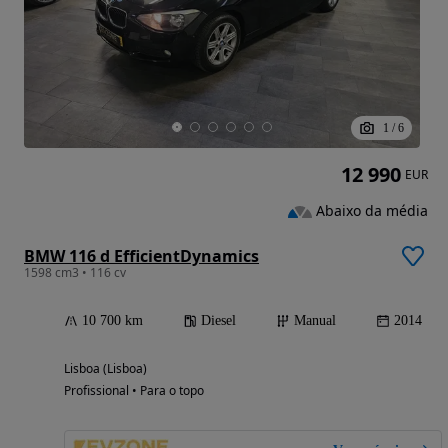
1
/
6
12 990
EUR
Abaixo da média
BMW 116 d EfficientDynamics
1598 cm3 • 116 cv
10 700 km
Diesel
Manual
2014
Lisboa (Lisboa)
Profissional • Para o topo