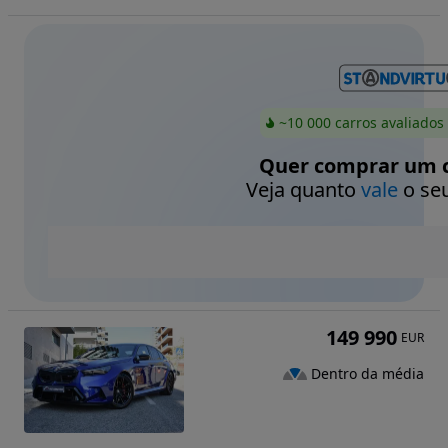
~10 000 carros avaliados
Quer comprar um c
Veja quanto
vale
o seu
149 990
EUR
Dentro da média