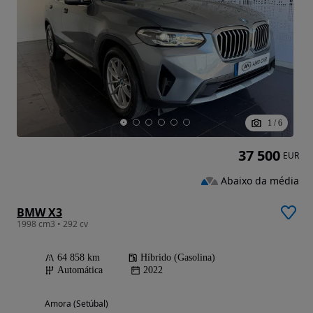
1
/
6
37 500
EUR
Abaixo da média
BMW X3
1998 cm3 • 292 cv
64 858 km
Híbrido (Gasolina)
Automática
2022
Amora (Setúbal)