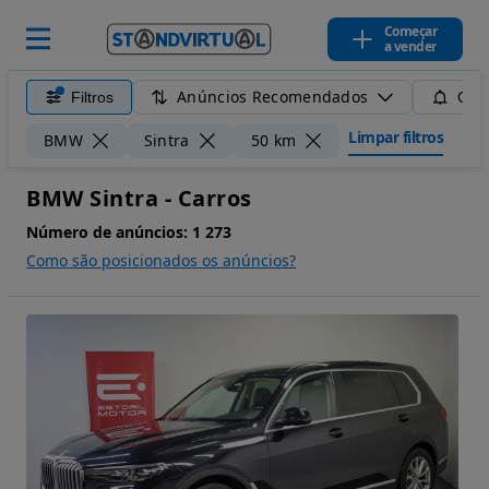
Começar
a vender
Anúncios Recomendados
Filtros
Guar
Limpar filtros
BMW
Sintra
50 km
BMW Sintra - Carros
Número de anúncios:
1 273
Como são posicionados os anúncios?