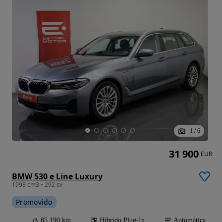
1
/
6
31 900
EUR
BMW 530 e Line Luxury
1998 cm3 • 292 cv
Promovido
85 190 km
Híbrido Plug-In
Automática