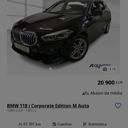
1
/
6
20 900
EUR
Abaixo da média
BMW 118 i Corporate Edition M Auto
1499 cm3 • 140 cv
83 391 km
Gasolina
Automática