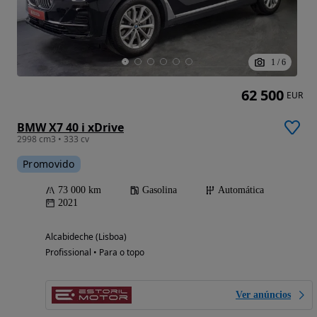
1
/
6
62 500
EUR
BMW X7 40 i xDrive
2998 cm3 • 333 cv
Promovido
73 000 km
Gasolina
Automática
2021
Alcabideche (Lisboa)
Profissional • Para o topo
Ver anúncios